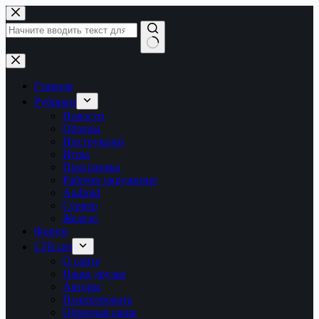
Перейти
к
сути
Ничего
не
найдено
Главная
Рубрики
Новости
Обзоры
Инструкции
Игры
Программы
Рабочее окружение
Android
Сервер
Железо
Форум
LTB.net
О сайте
Наши друзья
Авторы
Пожертвовать
Обратная связь