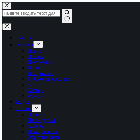
Перейти
к
сути
Ничего
не
найдено
Главная
Рубрики
Новости
Обзоры
Инструкции
Игры
Программы
Рабочее окружение
Android
Сервер
Железо
Форум
LTB.net
О сайте
Наши друзья
Авторы
Пожертвовать
Обратная связь