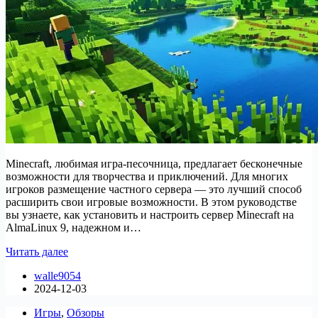
Minecraft, любимая игра-песочница, предлагает бесконечные
возможности для творчества и приключений. Для многих
игроков размещение частного сервера — это лучший способ
расширить свои игровые возможности. В этом руководстве
вы узнаете, как установить и настроить сервер Minecraft на
AlmaLinux 9, надежном и…
Как
Читать далее
установить
walle9054
сервер
2024-12-03
Minecraft
на
Игры
,
Обзоры
AlmaLinux