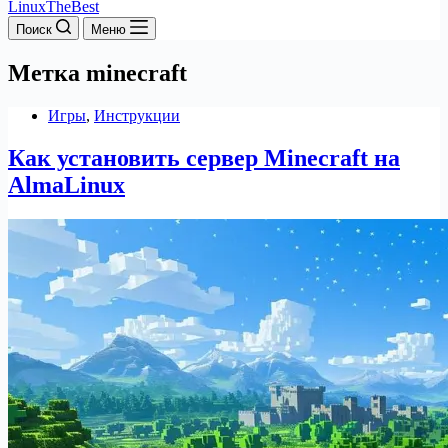
LinuxTheBest
Поиск
Меню
Метка
minecraft
Игры
,
Инструкции
Как установить сервер Minecraft на
AlmaLinux