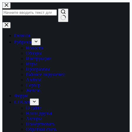
Перейти
к
сути
Ничего
не
найдено
Главная
Рубрики
Новости
Обзоры
Инструкции
Игры
Программы
Рабочее окружение
Android
Сервер
Железо
Форум
LTB.net
О сайте
Наши друзья
Авторы
Пожертвовать
Обратная связь