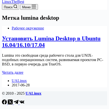
LinuxTheBest
Поиск
Меню
Метка
lumina desktop
Рабочее окружение
Установить Lumina Desktop в Ubuntu
16.04/16.10/17.04
Lumina это свободная среда рабочего стола для UNIX-
подобных операционных систем, развиваемая проектом PC-
BSD, в первую очередь для TrueOS.
Установить
Читать далее
Lumina
UALinux
Desktop
2017-06-28
в
Ubuntu
© 2010 - 2025
UALinux
16.04/16.10/17.04