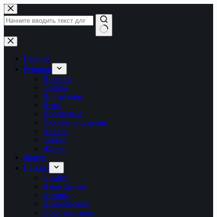
Перейти
к
сути
Ничего
не
найдено
Главная
Рубрики
Новости
Обзоры
Инструкции
Игры
Программы
Рабочее окружение
Android
Сервер
Железо
Форум
LTB.net
О сайте
Наши друзья
Авторы
Пожертвовать
Обратная связь