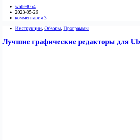
необходимых
walle9054
приложений
2023-05-26
для
комментария 3
Linux,
которые
Инструкции
,
Обзоры
,
Программы
вы
должны
Лучшие графические редакторы для Ub
установить