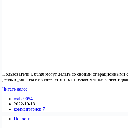
Пользователи Ubuntu могут делать со своими операционными си
редакторов. Тем не менее, этот пост познакомит вас с некото
Лучшие
Читать далее
графические
walle9054
редакторы
2022-10-18
для
комментариев 7
Ubuntu
Новости