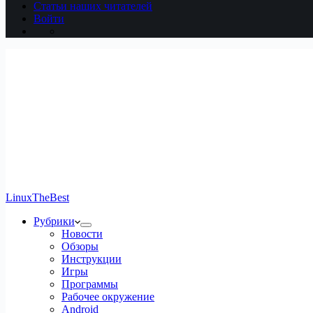
Статьи наших читателей
Войти
LinuxTheBest
Рубрики
Новости
Обзоры
Инструкции
Игры
Программы
Рабочее окружение
Android