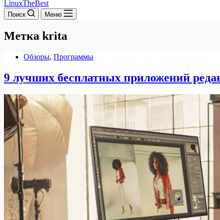
LinuxTheBest
Поиск
Меню
Метка
krita
Обзоры
,
Программы
9 лучших бесплатных приложений реда