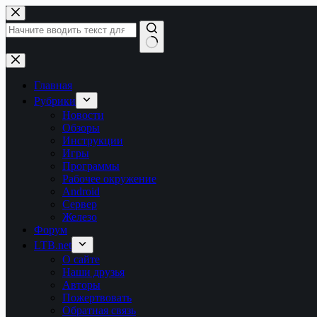
Перейти
к
сути
Ничего
не
найдено
Главная
Рубрики
Новости
Обзоры
Инструкции
Игры
Программы
Рабочее окружение
Android
Сервер
Железо
Форум
LTB.net
О сайте
Наши друзья
Авторы
Пожертвовать
Обратная связь