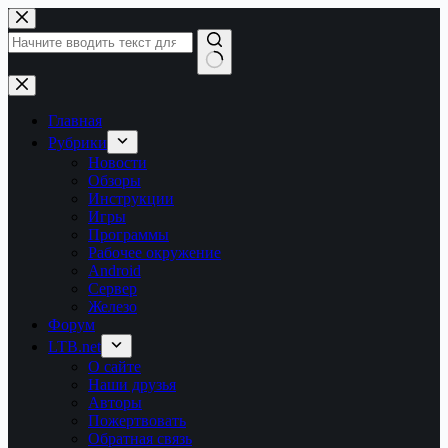
Перейти
к
сути
Ничего
не
найдено
Главная
Рубрики
Новости
Обзоры
Инструкции
Игры
Программы
Рабочее окружение
Android
Сервер
Железо
Форум
LTB.net
О сайте
Наши друзья
Авторы
Пожертвовать
Обратная связь