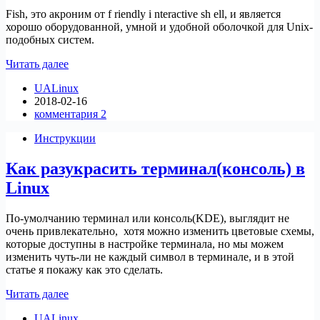
Fish, это акроним от f riendly i nteractive sh ell, и является
хорошо оборудованной, умной и удобной оболочкой для Unix-
подобных систем.
Fish
Читать далее
—
UALinux
интерактивная
2018-02-16
и
комментария 2
дружественная
оболочка
Инструкции
для
Linux
Как разукрасить терминал(консоль) в
Linux
По-умолчанию терминал или консоль(KDE), выглядит не
очень привлекательно, хотя можно изменить цветовые схемы,
которые доступны в настройке терминала, но мы можем
изменить чуть-ли не каждый символ в терминале, и в этой
статье я покажу как это сделать.
Как
Читать далее
разукрасить
UALinux
терминал(консоль)