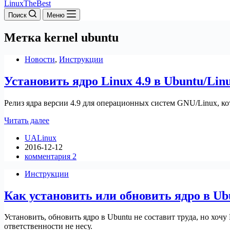
LinuxTheBest
Поиск
Меню
Метка
kernel ubuntu
Новости
,
Инструкции
Установить ядро Linux 4.9 в Ubuntu/Linu
Релиз ядра версии 4.9 для операционных систем GNU/Linux, ко
Установить
Читать далее
ядро
UALinux
Linux
2016-12-12
4.9
комментария 2
в
Ubuntu/Linux
Инструкции
mint
и
Как установить или обновить ядро в Ubu
др.
Установить, обновить ядро в Ubuntu не составит труда, но хочу
ответственности не несу.