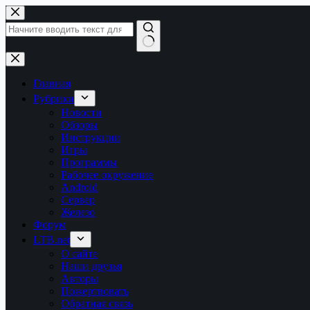
Перейти
к
сути
Ничего
не
найдено
Главная
Рубрики
Новости
Обзоры
Инструкции
Игры
Программы
Рабочее окружение
Android
Сервер
Железо
Форум
LTB.net
О сайте
Наши друзья
Авторы
Пожертвовать
Обратная связь