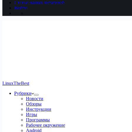
Статьи наших читателей
Войти
LinuxTheBest
Рубрики
Новости
Обзоры
Инструкции
Игры
Программы
Рабочее окружение
Android