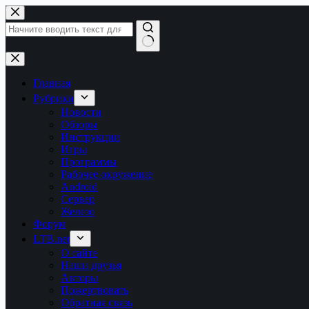
Перейти
к
сути
Ничего
не
найдено
Главная
Рубрики
Новости
Обзоры
Инструкции
Игры
Программы
Рабочее окружение
Android
Сервер
Железо
Форум
LTB.net
О сайте
Наши друзья
Авторы
Пожертвовать
Обратная связь