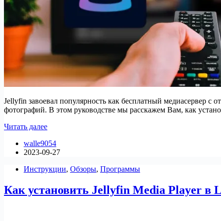
Jellyfin завоевал популярность как бесплатный медиасервер 
фотографий. В этом руководстве мы расскажем Вам, как установи
Как
Читать далее
установить
walle9054
Jellyfin
2023-09-27
Media
Server
Инструкции
,
Обзоры
,
Программы
на
Linux
Как установить Jellyfin Media Player в 
Mint
21
или
20