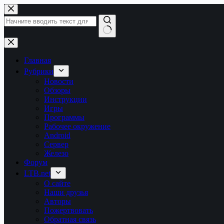
Перейти
к
сути
Ничего
не
найдено
Главная
Рубрики
Новости
Обзоры
Инструкции
Игры
Программы
Рабочее окружение
Android
Сервер
Железо
Форум
LTB.net
О сайте
Наши друзья
Авторы
Пожертвовать
Обратная связь