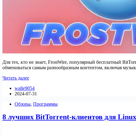
Для тех, кто не знает, FrostWire, популярный бесплатный BitT
обмениваться самым разнообразным контентом, включая музык
Как
Читать далее
установить
walle9054
FrostWire
2024-07-31
на
Rocky
Обзоры
,
Программы
Linux
8 лучших BitTorrent-клиентов для Linux