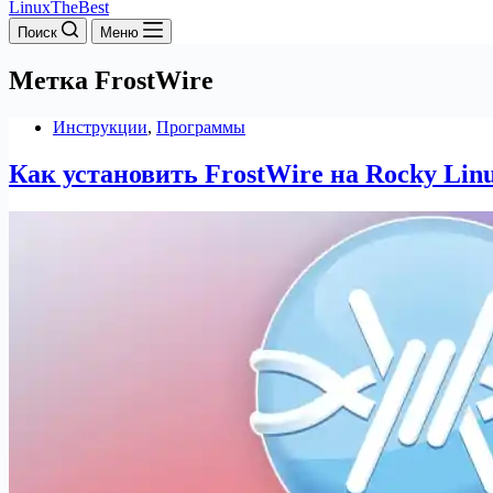
LinuxTheBest
Поиск
Меню
Метка
FrostWire
Инструкции
,
Программы
Как установить FrostWire на Rocky Lin