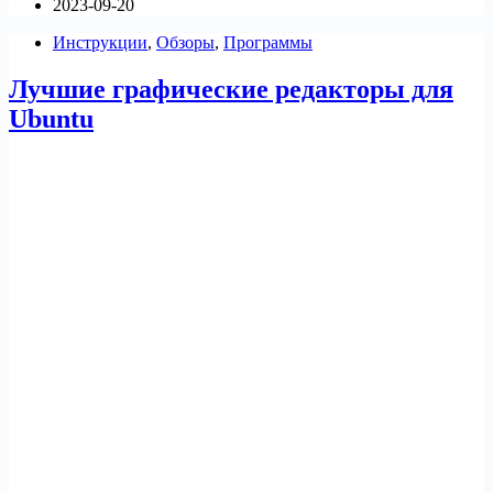
2023-09-20
приложений
редактирования
Инструкции
,
Обзоры
,
Программы
изображений
для
Лучшие графические редакторы для
Linux
Ubuntu