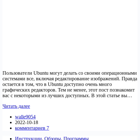
Пользователи Ubuntu могут делать со своими операционными
системами все, включая редактирование изображений. Правда
остается в том, что в Ubuntu доступно очень много
графических редакторов. Тем не менее, этот пост познакомит
вас с некоторыми из лучших доступных. В этой статье вы…
Лучшие
Читать далее
графические
walle9054
редакторы
2022-10-18
для
комментариев 7
Ubuntu
Инструкции
,
Обзоры
,
Программы