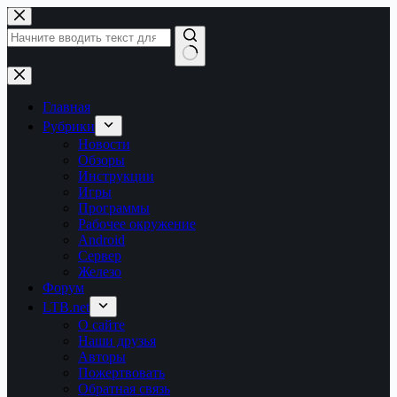
Перейти
к
сути
Ничего
не
найдено
Главная
Рубрики
Новости
Обзоры
Инструкции
Игры
Программы
Рабочее окружение
Android
Сервер
Железо
Форум
LTB.net
О сайте
Наши друзья
Авторы
Пожертвовать
Обратная связь