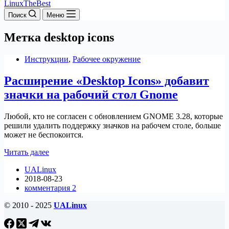
LinuxTheBest
Поиск
Меню
Метка
desktop icons
Инструкции
,
Рабочее окружение
Расширение «Desktop Icons» добавит
значки на рабочий стол Gnome
Любой, кто не согласен с обновлением GNOME 3.28, которые
решили удалить поддержку значков на рабочем столе, больше
может не беспокоится.
Расширение
Читать далее
«Desktop
UALinux
Icons»
2018-08-23
добавит
комментария 2
значки
на
© 2010 - 2025
UALinux
рабочий
стол
Gnome