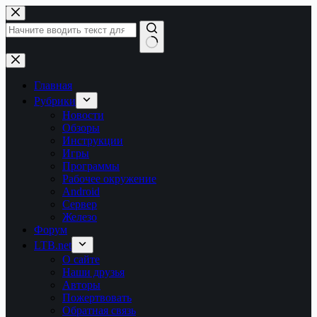
Перейти
к
сути
Ничего
не
найдено
Главная
Рубрики
Новости
Обзоры
Инструкции
Игры
Программы
Рабочее окружение
Android
Сервер
Железо
Форум
LTB.net
О сайте
Наши друзья
Авторы
Пожертвовать
Обратная связь