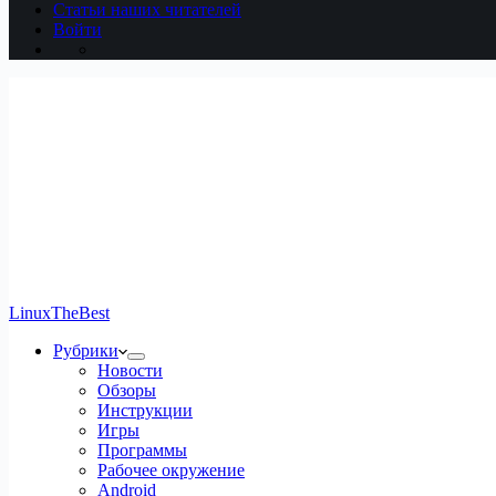
Статьи наших читателей
Войти
LinuxTheBest
Рубрики
Новости
Обзоры
Инструкции
Игры
Программы
Рабочее окружение
Android