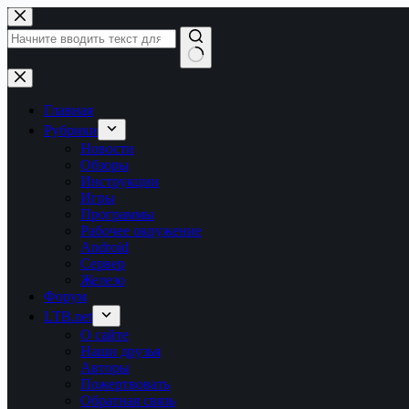
Перейти
к
сути
Ничего
не
найдено
Главная
Рубрики
Новости
Обзоры
Инструкции
Игры
Программы
Рабочее окружение
Android
Сервер
Железо
Форум
LTB.net
О сайте
Наши друзья
Авторы
Пожертвовать
Обратная связь