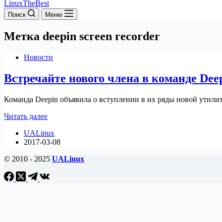
LinuxTheBest
Поиск
Меню
Метка
deepin screen recorder
Новости
Встречайте нового члена в команде Dee
Команда Deepin объявила о вступлении в их ряды новой утилит
Встречайте
Читать далее
нового
UALinux
члена
2017-03-08
в
команде
© 2010 - 2025
UALinux
Deepin
—
Deepin
Screen
Recorder