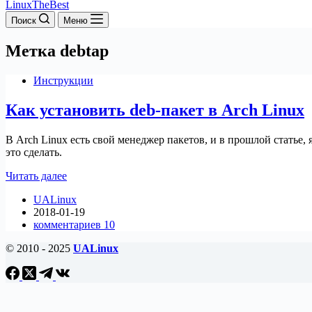
LinuxTheBest
Поиск
Меню
Метка
debtap
Инструкции
Как установить deb-пакет в Arch Linux
В Arch Linux есть свой менеджер пакетов, и в прошлой статье, 
это сделать.
Как
Читать далее
установить
UALinux
deb-
2018-01-19
пакет
комментариев 10
в
Arch
© 2010 - 2025
UALinux
Linux