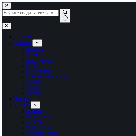
Перейти
к
сути
Ничего
не
найдено
Главная
Рубрики
Новости
Обзоры
Инструкции
Игры
Программы
Рабочее окружение
Android
Сервер
Железо
Форум
LTB.net
О сайте
Наши друзья
Авторы
Пожертвовать
Обратная связь