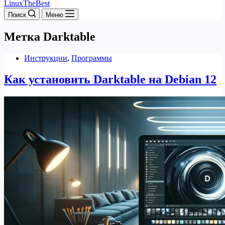
LinuxTheBest
Поиск
Меню
Метка
Darktable
Инструкции
,
Программы
Как установить Darktable на Debian 12