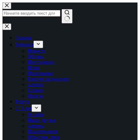
Перейти
к
сути
Ничего
не
найдено
Главная
Рубрики
Новости
Обзоры
Инструкции
Игры
Программы
Рабочее окружение
Android
Сервер
Железо
Форум
LTB.net
О сайте
Наши друзья
Авторы
Пожертвовать
Обратная связь