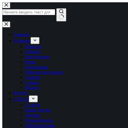
Перейти
к
сути
Ничего
не
найдено
Главная
Рубрики
Новости
Обзоры
Инструкции
Игры
Программы
Рабочее окружение
Android
Сервер
Железо
Форум
LTB.net
О сайте
Наши друзья
Авторы
Пожертвовать
Обратная связь