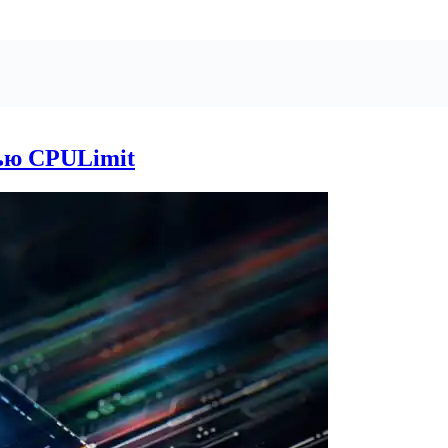
ью CPULimit