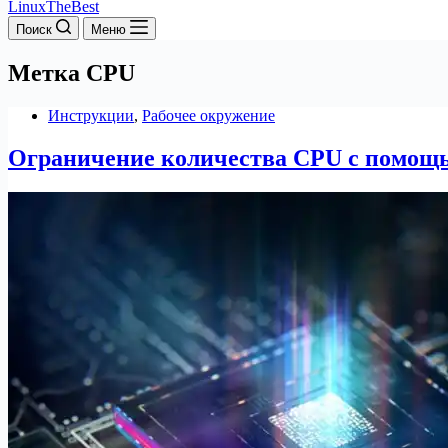
LinuxTheBest
Поиск
Меню
Метка
CPU
Инструкции
,
Рабочее окружение
Ограничение количества CPU с помощ