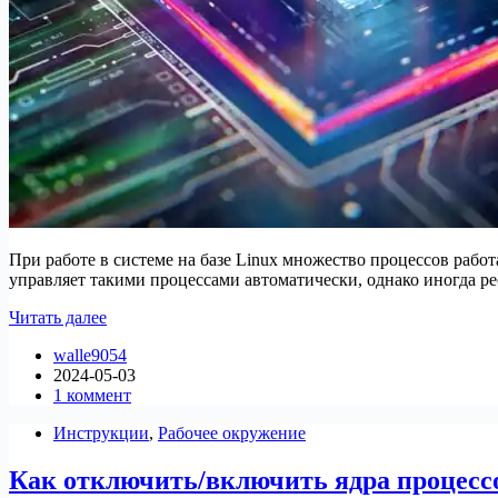
При работе в системе на базе Linux множество процессов рабо
управляет такими процессами автоматически, однако иногда р
Ограничение
Читать далее
количества
walle9054
CPU
2024-05-03
с
1 коммент
помощью
CPULimit
Инструкции
,
Рабочее окружение
Как отключить/включить ядра процессо