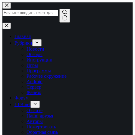
Перейти
к
сути
Ничего
не
найдено
Главная
Рубрики
Новости
Обзоры
Инструкции
Игры
Программы
Рабочее окружение
Android
Сервер
Железо
Форум
LTB.net
О сайте
Наши друзья
Авторы
Пожертвовать
Обратная связь