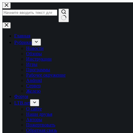
Перейти
к
сути
Ничего
не
найдено
Главная
Рубрики
Новости
Обзоры
Инструкции
Игры
Программы
Рабочее окружение
Android
Сервер
Железо
Форум
LTB.net
О сайте
Наши друзья
Авторы
Пожертвовать
Обратная связь