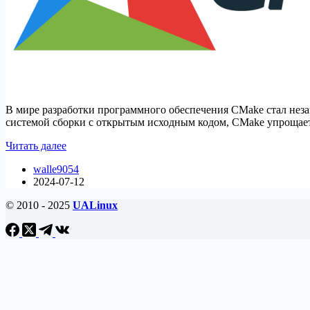
В мире разработки программного обеспечения CMake стал нез
системой сборки с открытым исходным кодом, CMake упрощает
Как
Читать далее
установить
walle9054
CMake
2024-07-12
на
Fedora
© 2010 - 2025
UALinux