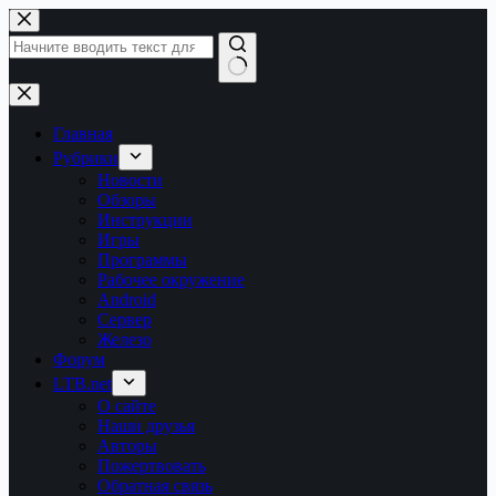
Перейти
к
сути
Ничего
не
найдено
Главная
Рубрики
Новости
Обзоры
Инструкции
Игры
Программы
Рабочее окружение
Android
Сервер
Железо
Форум
LTB.net
О сайте
Наши друзья
Авторы
Пожертвовать
Обратная связь