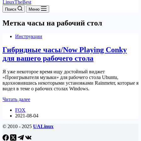
LinuxTheBest
Поиск
Меню
Метка
часы на рабочий стол
Инструкции
Гибридные часы/Now Playing Conky
для вашего рабочего стола
Я уже некоторое время ищу достойный виджет
«Проигрывателя музыки» для рабочего стола Ubuntu,
вдохновившись некоторыми установками Rainmeter, которые я
видел в теме о рабочих столах Windows.
Гибридные
Читать далее
часы/Now
FOX
Playing
2021-08-04
Conky
для
© 2010 - 2025
UALinux
вашего
рабочего
стола