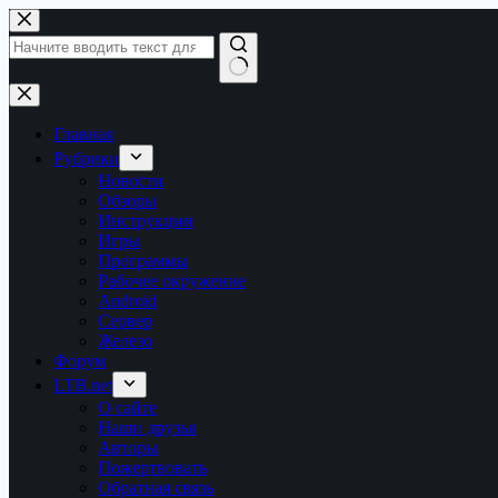
Перейти
к
сути
Ничего
не
найдено
Главная
Рубрики
Новости
Обзоры
Инструкции
Игры
Программы
Рабочее окружение
Android
Сервер
Железо
Форум
LTB.net
О сайте
Наши друзья
Авторы
Пожертвовать
Обратная связь