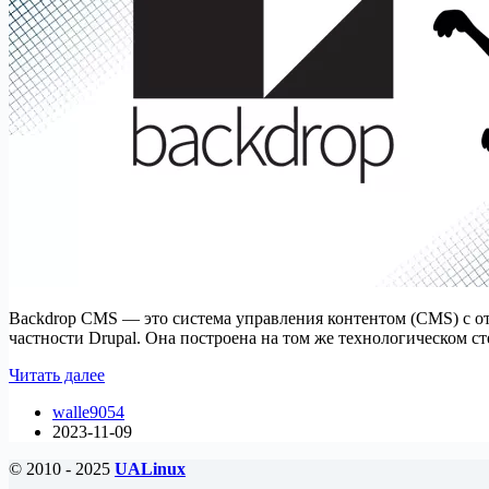
Backdrop CMS — это система управления контентом (CMS) с о
частности Drupal. Она построена на том же технологическом ст
Как
Читать далее
установить
walle9054
Backdrop
2023-11-09
CMS
на
© 2010 - 2025
UALinux
Debian