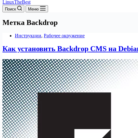
LinuxTheBest
Поиск
Меню
Метка
Backdrop
Инструкции
,
Рабочее окружение
Как установить Backdrop CMS на Debia