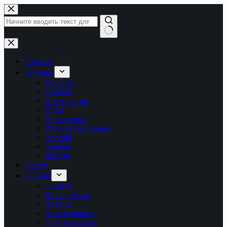
Перейти
к
сути
Ничего
не
найдено
Главная
Рубрики
Новости
Обзоры
Инструкции
Игры
Программы
Рабочее окружение
Android
Сервер
Железо
Форум
LTB.net
О сайте
Наши друзья
Авторы
Пожертвовать
Обратная связь