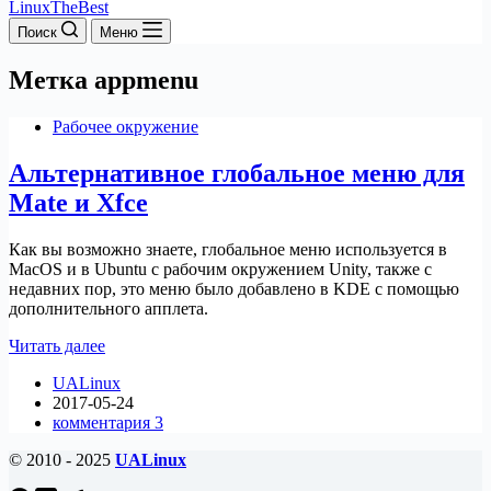
LinuxTheBest
Поиск
Меню
Метка
appmenu
Рабочее окружение
Альтернативное глобальное меню для
Mate и Xfce
Как вы возможно знаете, глобальное меню используется в
MacOS и в Ubuntu с рабочим окружением Unity, также с
недавних пор, это меню было добавлено в KDE с помощью
дополнительного апплета.
Альтернативное
Читать далее
глобальное
UALinux
меню
2017-05-24
для
комментария 3
Mate
и
© 2010 - 2025
UALinux
Xfce