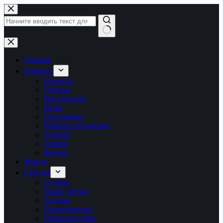
Перейти
к
сути
Ничего
не
найдено
Главная
Рубрики
Новости
Обзоры
Инструкции
Игры
Программы
Рабочее окружение
Android
Сервер
Железо
Форум
LTB.net
О сайте
Наши друзья
Авторы
Пожертвовать
Обратная связь