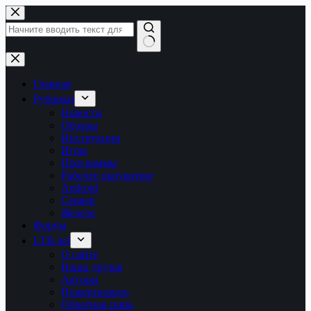
Перейти
к
сути
Ничего
не
найдено
Главная
Рубрики
Новости
Обзоры
Инструкции
Игры
Программы
Рабочее окружение
Android
Сервер
Железо
Форум
LTB.net
О сайте
Наши друзья
Авторы
Пожертвовать
Обратная связь