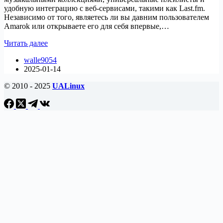
удобную интеграцию с веб-сервисами, такими как Last.fm.
Независимо от того, являетесь ли вы давним пользователем
Amarok или открываете его для себя впервые,…
Как
Читать далее
установить
walle9054
музыкальный
2025-01-14
плеер
Amarok
© 2010 - 2025
UALinux
на
Ubuntu