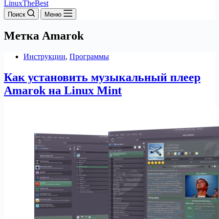
LinuxTheBest
Поиск
Меню
Метка
Amarok
Инструкции
,
Программы
Как установить музыкальный плеер
Amarok на Linux Mint