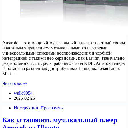
Amarok — это мощный музыкальный плеер, известный своим
надежным управлением музыкальными коллекциями,
универсальными списками воспроизведения и удобной
интеграцией с такими веб-сервисами, как Last.fm. Изначально
разработанный для среды рабочего стола KDE, Amarok теперь
работает на различных дистрибутивах Linux, включая Linux
Mint.…
Как
Читать далее
установить
walle9054
музыкальный
2025-02-26
плеер
Amarok
Инструкции
,
Программы
на
Linux
Как установить музыкальный плеер
Mint
Amarok на Ubuntu