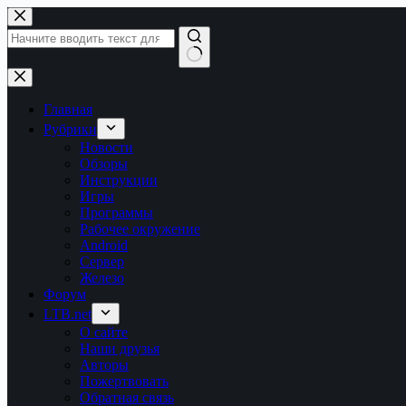
Перейти
к
сути
Ничего
не
найдено
Главная
Рубрики
Новости
Обзоры
Инструкции
Игры
Программы
Рабочее окружение
Android
Сервер
Железо
Форум
LTB.net
О сайте
Наши друзья
Авторы
Пожертвовать
Обратная связь