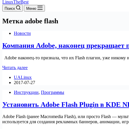
LinuxTheBest
Поиск
Меню
Метка
adobe flash
Новости
Компания Adobe, наконец прекращает п
Adobe наконец-то признала, что их Flash плагин, уже никому 
Компания
Читать далее
Adobe,
UALinux
наконец
2017-07-27
прекращает
поддержку
Инструкции
,
Программы
Flash
Установить Adobe Flash Plugin в KDE 
Adobe Flash (ранее Macromedia Flash), или просто Flash — м
используется для создания рекламных баннеров, анимации, игр,