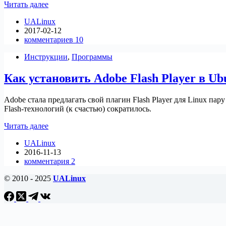
Установить
Читать далее
Adobe
UALinux
Flash
2017-02-12
Plugin
комментариев 10
в
KDE
Инструкции
,
Программы
NEON
Как установить Adobe Flash Player в Ub
Adobe стала предлагать свой плагин Flash Player для Linux па
Flash-технологий (к счастью) сократилось.
Как
Читать далее
установить
UALinux
Adobe
2016-11-13
Flash
комментария 2
Player
в
© 2010 - 2025
UALinux
Ubuntu/Linux
mint