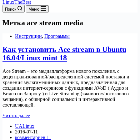
LinuxTheBest
Поиск
Меню
Метка
ace stream media
Инструкции
,
Программы
Как установить Ace stream в Ubuntu
16.04/Linux mint 18
Ace Stream – это медиаплатформа нового поколения, с
децентрализованной/распределенной системой поставки и
хранения мультимедийных данных, предназначенная для
создания интернет-сервисов с функциями AVoD ( Аудио и
Видео по Запросу ) и Live Streaming («живого»/потокового
вещания), с обширной социальной и интерактивной
составляющей.
Как
Читать далее
установить
UALinux
Ace
2016-07-11
stream
комментариев 11
в