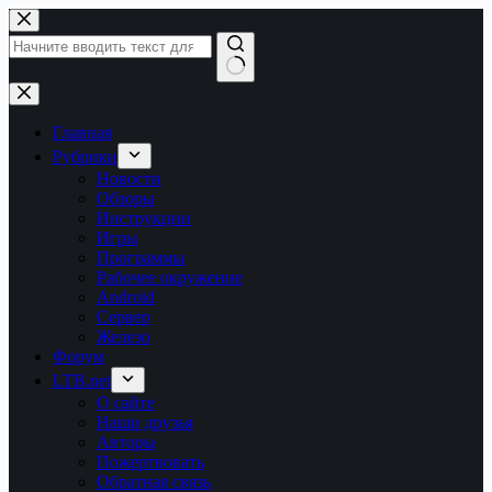
Перейти
к
сути
Ничего
не
найдено
Главная
Рубрики
Новости
Обзоры
Инструкции
Игры
Программы
Рабочее окружение
Android
Сервер
Железо
Форум
LTB.net
О сайте
Наши друзья
Авторы
Пожертвовать
Обратная связь