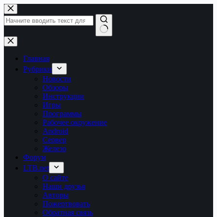
Перейти
к
сути
Ничего
не
найдено
Главная
Рубрики
Новости
Обзоры
Инструкции
Игры
Программы
Рабочее окружение
Android
Сервер
Железо
Форум
LTB.net
О сайте
Наши друзья
Авторы
Пожертвовать
Обратная связь