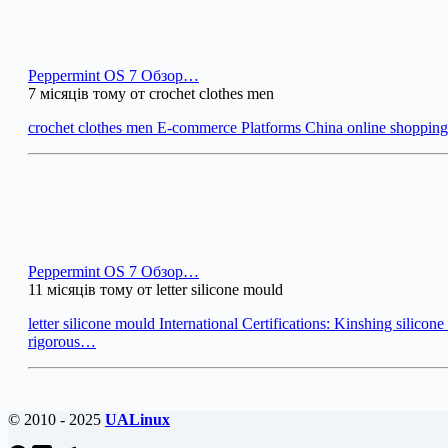
Peppermint OS 7 Обзор…
7 місяців тому от crochet clothes men
crochet clothes men E-commerce Platforms China online shoppi
Peppermint OS 7 Обзор…
11 місяців тому от letter silicone mould
letter silicone mould International Certifications: Kinshing silicon
rigorous…
© 2010 - 2025
UALinux