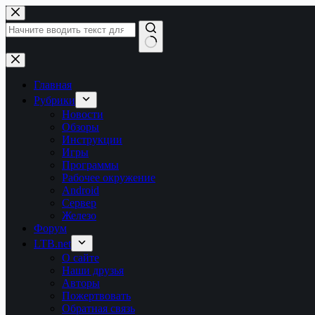
Перейти
к
сути
Ничего
не
найдено
Главная
Рубрики
Новости
Обзоры
Инструкции
Игры
Программы
Рабочее окружение
Android
Сервер
Железо
Форум
LTB.net
О сайте
Наши друзья
Авторы
Пожертвовать
Обратная связь