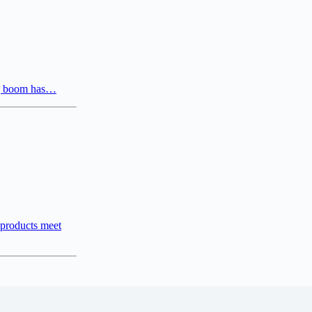
ng boom has…
e products meet