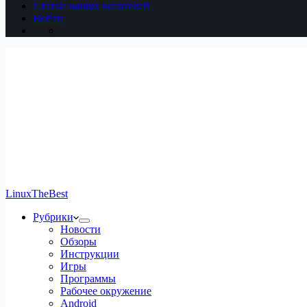
Статьи наших читателей
Войти
LinuxTheBest
Рубрики
Новости
Обзоры
Инструкции
Игры
Программы
Рабочее окружение
Android