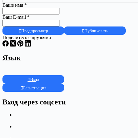
Ваше имя
*
Ваш E-mail
*
Предпросмотр
Публиковать
Поделитесь с друзьями
Язык
Вход
Регистрация
Вход через соцсети