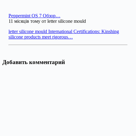
Peppermint OS 7 Обзор…
11 місяців тому от letter silicone mould
letter silicone mould International Certifications: Kinshing
silicone products meet rigorous…
Добавить комментарий