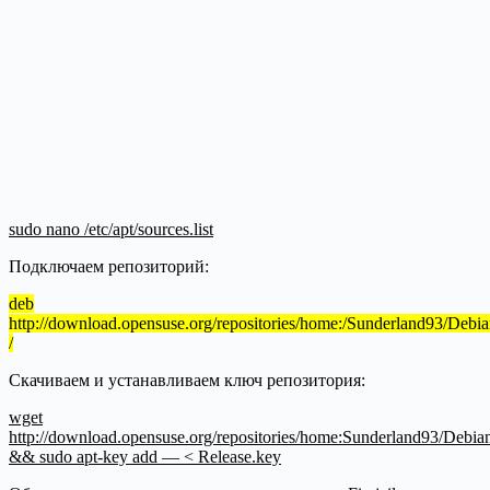
sudo nano /etc/apt/sources.list
Подключаем репозиторий:
deb
http://download.opensuse.org/repositories/home:/Sunderland93/Debia
/
Скачиваем и устанавливаем ключ репозитория:
wget
http://download.opensuse.org/repositories/home:Sunderland93/Debia
&& sudo apt-key add — < Release.key