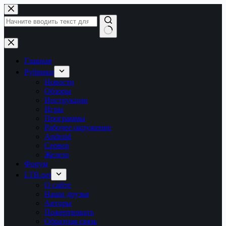
Перейти
к
сути
Ничего
не
найдено
Главная
Рубрики
Новости
Обзоры
Инструкции
Игры
Программы
Рабочее окружение
Android
Сервер
Железо
Форум
LTB.net
О сайте
Наши друзья
Авторы
Пожертвовать
Обратная связь