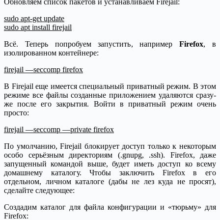
Обновляем список пакетов и устанавливаем Firejail:
sudo apt-get update
sudo apt install firejail
Всё. Теперь попробуем запустить, например
Firefox
, в
изолированном контейнере:
firejail —seccomp firefox
В Firejail еще имеется специальный приватный режим. В этом
режиме все файлы созданные приложением удаляются сразу-
же после его закрытия. Войти в приватный режим очень
просто:
firejail —seccomp —private firefox
По умолчанию, Firejail блокирует доступ только к некоторым
особо серьёзным директориям (.gnupg, .ssh). Firefox, даже
запущенный командой выше, будет иметь доступ ко всему
домашнему каталогу. Чтобы заключить Firefox в его
отдельном, личном каталоге (дабы не лез куда не просят),
сделайте следующее:
Создадим каталог для файла конфигурации и «тюрьму» для
Firefox: