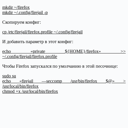
mkdir ~/firefox
mkdir ~/.config/firejail -p
Скопируем конфиг:
cp /etc/firejail/firefox.profile ~/.config/firejail
И добавить параметр в этот конфиг:
echo «private ${HOME}/firefox» >>
~/.config/firejail/firefox.profile
Чтобы Firefox запускался по умолчанию в этой песочнице:
sudo su
echo «firejail —seccomp /usr/bin/firefox $@» >
/usr/local/bin/firefox
chmod +x /usr/local/bin/firefox