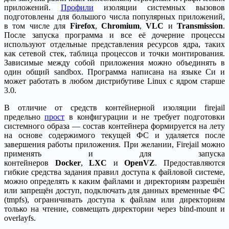
приложений.
Профили
изоляции системных вызовов
подготовлены для большого числа популярных приложений,
в том числе для
Firefox
,
Chromium
,
VLC
и
Transmission
.
После запуска программа и все её дочерние процессы
используют отдельные представления ресурсов ядра, таких
как сетевой стек, таблица процессов и точки монтирования.
Зависимые между собой приложения можно объединять в
один общий sandbox. Программа написана на языке Си и
может работать в любом дистрибутиве Linux с ядром старше
3.0.
В отличие от средств контейнерной изоляции firejail
предельно
прост
в конфигурации и не требует подготовки
системного образа — состав контейнера формируется на лету
на основе содержимого текущей ФС и удаляется после
завершения работы приложения. При желании, Firejail можно
применять и для запуска
контейнеров
Docker
,
LXC
и
OpenVZ
. Предоставляются
гибкие средства задания правил доступа к файловой системе,
можно определять к каким файлами и директориям разрешён
или запрещён доступ, подключать для данных временные ФС
(tmpfs), ограничивать доступа к файлам или директориям
только на чтение, совмещать директории через bind-mount и
overlayfs.