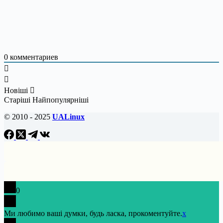
0
комментариев
Новіші
Старіші
Найпопулярніші
© 2010 - 2025
UALinux
0
Ми любимо ваші думки, будь ласка, прокоментуйте.
x