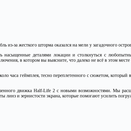
бль из-за жесткого шторма оказался на мели у загадочного остров
ть насыщенные деталями локации и столкнуться с любопытны
чения, в котором вы выясните, что далеко не всё в этом месте 
коло часа геймплея, тесно переплетенного с сюжетом, который 
шенного движка Half-Life 2 с новыми возможностями. Мы расш
кты линз и зернистости экрана, которые помогают усилить погру