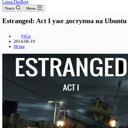
LinuxTheBest
Поиск
Меню
Estranged: Act I уже доступна на Ubuntu
ViGo
2014-06-19
Игры