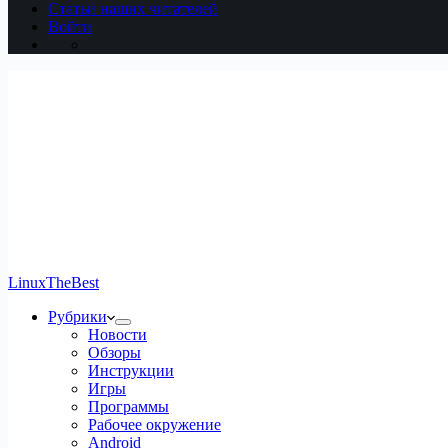
Статьи наших читателей
Войти
LinuxTheBest
Рубрики
Новости
Обзоры
Инструкции
Игры
Программы
Рабочее окружение
Android