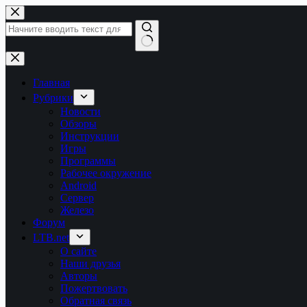
Перейти
к
сути
Ничего
не
найдено
Главная
Рубрики
Новости
Обзоры
Инструкции
Игры
Программы
Рабочее окружение
Android
Сервер
Железо
Форум
LTB.net
О сайте
Наши друзья
Авторы
Пожертвовать
Обратная связь