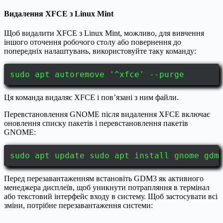
Видалення XFCE з Linux Mint
Щоб видалити XFCE з Linux Mint, можливо, для вивчення
іншого оточення робочого столу або повернення до
попередніх налаштувань, використовуйте таку команду:
sudo apt autoremove '^xfce' --purge
Ця команда видаляє XFCE і пов’язані з ним файли.
Перевстановлення GNOME після видалення XFCE включає
оновлення списку пакетів і перевстановлення пакетів
GNOME:
sudo apt update sudo apt install gnome gdm
Перед перезавантаженням встановіть GDM3 як активного
менеджера дисплеїв, щоб уникнути потрапляння в термінал
або текстовий інтерфейс входу в систему. Щоб застосувати всі
зміни, потрібне перезавантаження системи: