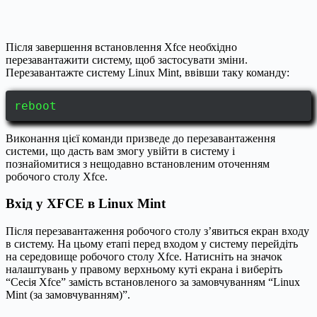
Після завершення встановлення Xfce необхідно
перезавантажити систему, щоб застосувати зміни.
Перезавантажте систему Linux Mint, ввівши таку команду:
reboot
Виконання цієї команди призведе до перезавантаження
системи, що дасть вам змогу увійти в систему і
познайомитися з нещодавно встановленим оточенням
робочого столу Xfce.
Вхід у XFCE в Linux Mint
Після перезавантаження робочого столу з’явиться екран входу
в систему. На цьому етапі перед входом у систему перейдіть
на середовище робочого столу Xfce. Натисніть на значок
налаштувань у правому верхньому куті екрана і виберіть
“Сесія Xfce” замість встановленого за замовчуванням “Linux
Mint (за замовчуванням)”.