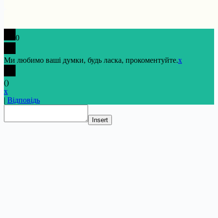
0
Ми любимо ваші думки, будь ласка, прокоментуйте.
x
(
)
x
|
Відповідь
Insert