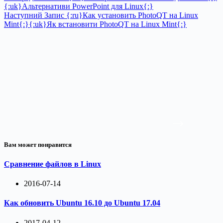
{:uk}Альтернативи PowerPoint для Linux{:}
Наступний
Запис
{:ru}Как установить PhotoQT на Linux
Mint{:}{:uk}Як встановити PhotoQT на Linux Mint{:}
Вам может понравится
Сравнение файлов в Linux
2016-07-14
Как обновить Ubuntu 16.10 до Ubuntu 17.04
2017-04-12