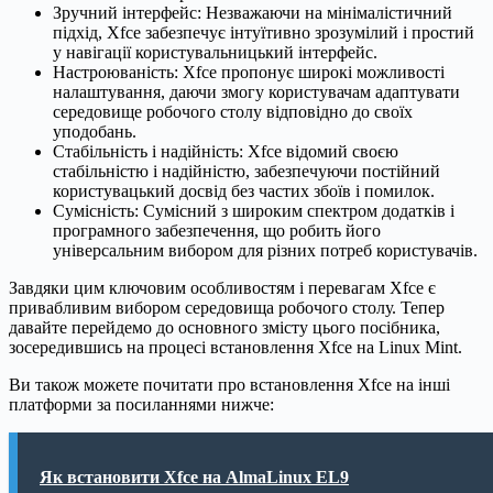
Зручний інтерфейс: Незважаючи на мінімалістичний
підхід, Xfce забезпечує інтуїтивно зрозумілий і простий
у навігації користувальницький інтерфейс.
Настроюваність: Xfce пропонує широкі можливості
налаштування, даючи змогу користувачам адаптувати
середовище робочого столу відповідно до своїх
уподобань.
Стабільність і надійність: Xfce відомий своєю
стабільністю і надійністю, забезпечуючи постійний
користувацький досвід без частих збоїв і помилок.
Сумісність: Сумісний з широким спектром додатків і
програмного забезпечення, що робить його
універсальним вибором для різних потреб користувачів.
Завдяки цим ключовим особливостям і перевагам Xfce є
привабливим вибором середовища робочого столу. Тепер
давайте перейдемо до основного змісту цього посібника,
зосередившись на процесі встановлення Xfce на Linux Mint.
Ви також можете почитати про встановлення Xfce на інші
платформи за посиланнями нижче:
Як встановити Xfce на AlmaLinux EL9