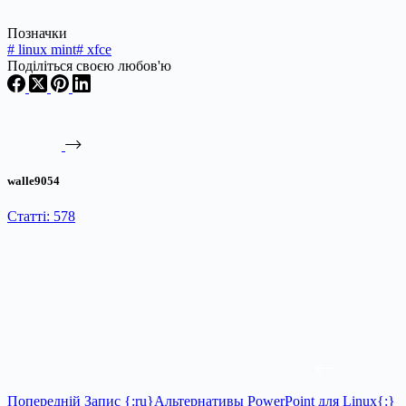
Позначки
#
linux mint
#
xfce
Поділіться своєю любов'ю
walle9054
Статті: 578
Попередній
Запис
{:ru}Альтернативы PowerPoint для Linux{:}