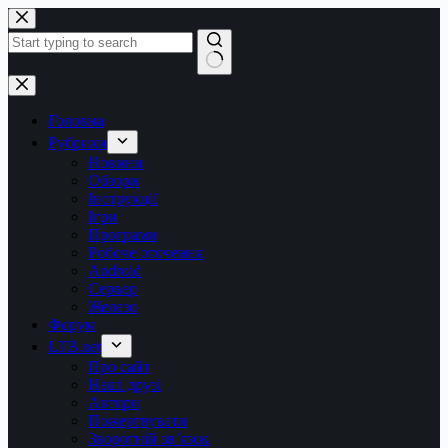
Перейти
до
вмісту
Немає
результатів
Головна
Рубрики
Новини
Обзори
Інструкції
Ігри
Програми
Робоче оточення
Android
Сервер
Железо
Форум
LTB.net
Про сайт
Наші друзі
Автори
Пожертвувати
Зворотній зв’язок