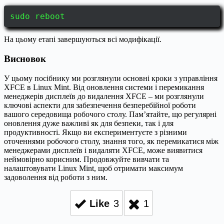
sudo reboot
На цьому етапі завершуються всі модифікації.
Висновок
У цьому посібнику ми розглянули основні кроки з управління
XFCE в Linux Mint. Від оновлення системи і перемикання
менеджерів дисплеїв до видалення XFCE – ми розглянули
ключові аспекти для забезпечення безперебійної роботи
вашого середовища робочого столу. Пам’ятайте, що регулярні
оновлення дуже важливі як для безпеки, так і для
продуктивності. Якщо ви експериментуєте з різними
оточеннями робочого столу, знання того, як перемикатися між
менеджерами дисплеїв і видаляти XFCE, може виявитися
неймовірно корисним. Продовжуйте вивчати та
налаштовувати Linux Mint, щоб отримати максимум
задоволення від роботи з ним.
Like
3
1