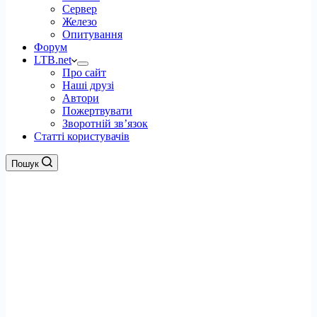
Сервер
Железо
Опитування
Форум
LTB.net
Про сайт
Наші друзі
Автори
Пожертвувати
Зворотній зв’язок
Статті користувачів
Пошук