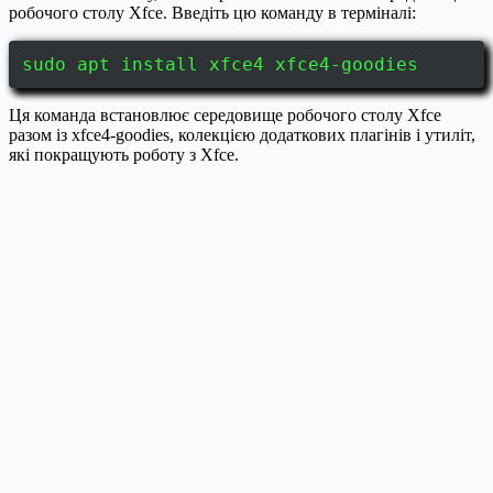
робочого столу Xfce. Введіть цю команду в терміналі:
sudo apt install xfce4 xfce4-goodies
Ця команда встановлює середовище робочого столу Xfce
разом із xfce4-goodies, колекцією додаткових плагінів і утиліт,
які покращують роботу з Xfce.