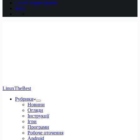
Статті користувачів
Вхід
LinuxTheBest
Рубрики
Новини
Огляди
Інструкції
Ігри
Програми
Робоче оточення
Android