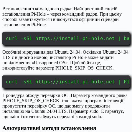
Встановлення з командного рядка: Найпростіший спосіб
встановлення Pi-Hole – через командний рядок. При цьому
способі завантажується і виконується офіційний сценарій
встановлення Pi-Hole.
curl -sSL https://install.pi-hole.net | ba
Особливі міркування для Ubuntu 24.04: Оскільки Ubuntu 24.04
LTS є відносно новою, інсталятор Pi-Hole може видати
повідомлення «Unsupported OS». Щоб обійти це,
використовуйте параметр PIHOLE_SKIP_OS_CHECK.
curl -sSL https://install.pi-hole.net | PI
Процедура обходу перевірки ОС: Параметр командного рядка
PIHOLE_SKIP_OS_CHECK=true вказує програмі інсталяції
пропустити перевірку ОС, що дає змогу продовжити
інсталяцію на Ubuntu 24.04 LTS. Параметр sudo -E гарантує,
що змінні оточення будуть передані команді sudo.
Альтернативні методи встановлення