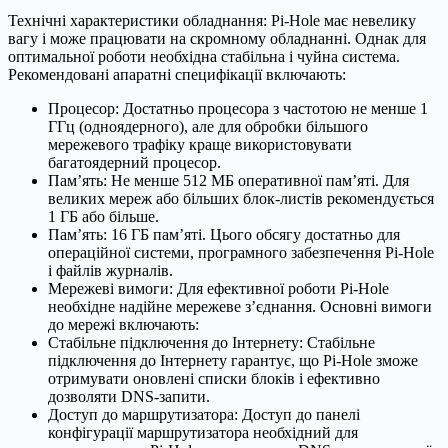
Технічні характеристики обладнання: Pi-Hole має невелику
вагу і може працювати на скромному обладнанні. Однак для
оптимальної роботи необхідна стабільна і чуйна система.
Рекомендовані апаратні специфікації включають:
Процесор: Достатньо процесора з частотою не менше 1
ГГц (одноядерного), але для обробки більшого
мережевого трафіку краще використовувати
багатоядерний процесор.
Пам’ять: Не менше 512 МБ оперативної пам’яті. Для
великих мереж або більших блок-листів рекомендується
1 ГБ або більше.
Пам’ять: 16 ГБ пам’яті. Цього обсягу достатньо для
операційної системи, програмного забезпечення Pi-Hole
і файлів журналів.
Мережеві вимоги: Для ефективної роботи Pi-Hole
необхідне надійне мережеве з’єднання. Основні вимоги
до мережі включають:
Стабільне підключення до Інтернету: Стабільне
підключення до Інтернету гарантує, що Pi-Hole зможе
отримувати оновлені списки блоків і ефективно
дозволяти DNS-запити.
Доступ до маршрутизатора: Доступ до панелі
конфігурації маршрутизатора необхідний для