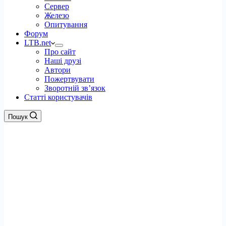
Сервер
Железо
Опитування
Форум
LTB.net
Про сайт
Наші друзі
Автори
Пожертвувати
Зворотній зв’язок
Статті користувачів
Пошук