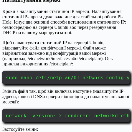
Кроки з налаштування статичної IP-адреси: Налаштування
статичної IP-адреси дуже важливе для стабільної роботи Pi-
Hole. Існує два основні способи встановлення статичного IP:
безпосередньо на сервері Ubuntu або через резервування
DHCP на вашому маршрутизаторі.
Щоб налаштувати статичний IP на сервері Ubuntu,
відредагуйте файл конфігурації мережі. Файл може
відрізнятися залежно від конфігурації вашої мережі
(наприклад, /etc/network/interfaces або /etc/netplan/). Ось
приклад використання /etc/netplan/:
sudo nano /etc/netplan/01-network-config.y
Змініть файл так, щоб він включав наступне (налаштуйте IP-
адреси, шлюз і DNS-сервери відповідно до налаштувань вашої
мережі):
network: version: 2 renderer: networkd eth
Застосуйте зміни: