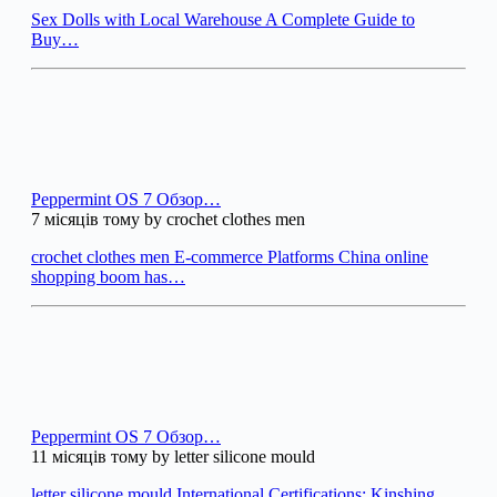
Sex Dolls with Local Warehouse A Complete Guide to
Buy…
Peppermint OS 7 Обзор…
7 місяців тому by crochet clothes men
crochet clothes men E-commerce Platforms China online
shopping boom has…
Peppermint OS 7 Обзор…
11 місяців тому by letter silicone mould
letter silicone mould International Certifications: Kinshing