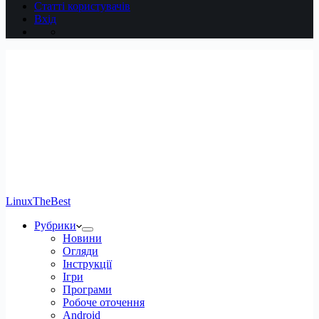
Статті користувачів
Вхід
LinuxTheBest
Рубрики
Новини
Огляди
Інструкції
Ігри
Програми
Робоче оточення
Android