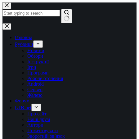
Перейти
до
вмісту
Немає
результатів
Головна
Рубрики
Новини
Обзори
Інструкції
Ігри
Програми
Робоче оточення
Android
Сервер
Железо
Форум
LTB.net
Про сайт
Наші друзі
Автори
Пожертвувати
Зворотній зв’язок