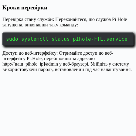
Кроки перевірки
Перевірка стану служби: Переконайтеся, що служба Pi-Hole
запущена, виконавши таку команду:
sudo systemctl status pihole-FTL.service
Доступ до веб-інтерфейсу: Отримайте доступ до веб-
інтерфейсу Pi-Hole, перейшовши за адресою
http://[ваш_pihole_ip]/admin у веб-браузері. Увійдіть у систему,
використовуючи пароль, встановлений під час налаштування.