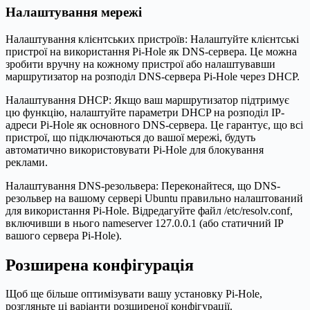
Налаштування мережі
Налаштування клієнтських пристроїв: Налаштуйте клієнтські
пристрої на використання Pi-Hole як DNS-сервера. Це можна
зробити вручну на кожному пристрої або налаштувавши
маршрутизатор на розподіл DNS-сервера Pi-Hole через DHCP.
Налаштування DHCP: Якщо ваш маршрутизатор підтримує
цю функцію, налаштуйте параметри DHCP на розподіл IP-
адреси Pi-Hole як основного DNS-сервера. Це гарантує, що всі
пристрої, що підключаються до вашої мережі, будуть
автоматично використовувати Pi-Hole для блокування
реклами.
Налаштування DNS-резольвера: Переконайтеся, що DNS-
резольвер на вашому сервері Ubuntu правильно налаштований
для використання Pi-Hole. Відредагуйте файл /etc/resolv.conf,
включивши в нього nameserver 127.0.0.1 (або статичний IP
вашого сервера Pi-Hole).
Розширена конфігурація
Щоб ще більше оптимізувати вашу установку Pi-Hole,
розгляньте ці варіанти розширеної конфігурації.