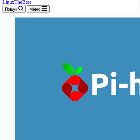
LinuxTheBest
Пошук
Меню