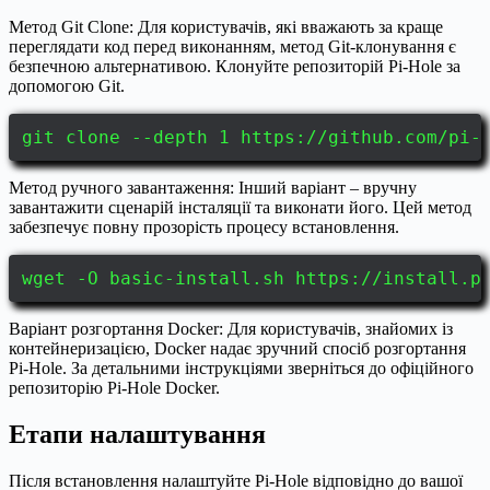
Метод Git Clone: Для користувачів, які вважають за краще
переглядати код перед виконанням, метод Git-клонування є
безпечною альтернативою. Клонуйте репозиторій Pi-Hole за
допомогою Git.
git clone --depth 1 https://github.com/pi-
Метод ручного завантаження: Інший варіант – вручну
завантажити сценарій інсталяції та виконати його. Цей метод
забезпечує повну прозорість процесу встановлення.
wget -O basic-install.sh https://install.p
Варіант розгортання Docker: Для користувачів, знайомих із
контейнеризацією, Docker надає зручний спосіб розгортання
Pi-Hole. За детальними інструкціями зверніться до офіційного
репозиторію Pi-Hole Docker.
Етапи налаштування
Після встановлення налаштуйте Pi-Hole відповідно до вашої