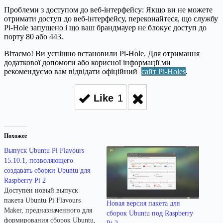
Проблеми з доступом до веб-інтерфейсу: Якщо ви не можете
отримати доступ до веб-інтерфейсу, переконайтеся, що службу
Pi-Hole запущено і що ваш брандмауер не блокує доступ до
порту 80 або 443.
Вітаємо! Ви успішно встановили Pi-Hole. Для отримання
додаткової допомоги або корисної інформації ми
рекомендуємо вам відвідати офіційний
сайт Pi-Holes
.
Like
1
Похожее
Выпуск Ubuntu Pi Flavours
15.10.1, позволяющего
создавать сборки Ubuntu для
Raspberry Pi 2
Доступен новый выпуск
пакета Ubuntu Pi Flavours
Новая версия пакета для
Maker, предназначенного для
сборок Ubuntu под Raspberry
формирования сборок Ubuntu,