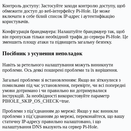
Контроль доступу: Застосуйте заходи контролю доступу, щоб
обмежити доступ до веб-інтерфейсу Pi-Hole. Це може
включати в себе білий список IP-адрес і аутентифікацію
користувачів.
Конфігурація брандмауера: Налаштуйте брандмауер так, щоб
він пропускав тільки необхідний трафік до сервера Pi-Hole. Це
зменшить площу атаки та підвищить загальну безпеку.
Посібник з усунення неполадок
Навіть за ретельного налаштування можуть виникнути
проблеми. Ось деякі поширені проблеми та їх вирішення.
Загальні проблеми зі встановленням: Якщо ви зіткнулися з
помилками під час установлення, перевірте, чи всі попередні
умови дотримано і чи правильно ви дотримувалися
інструкцій. За необхідності використовуйте параметр
PIHOLE_SKIP_OS_CHECK=true.
Проблеми з під’єднанням до мережі: Якщо у вас виникли
проблеми з під’єднанням до мережі, переконайтеся, що вашу
статичну IP-адресу правильно налаштовано, і що
налаштування DNS вказують на сервер Pi-Hole.