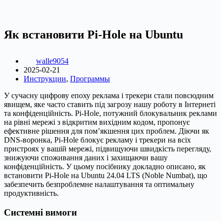
Як встановити Pi-Hole на Ubuntu
walle9054
2025-02-21
Инструкции
,
Программы
У сучасну цифрову епоху реклама і трекери стали повсюдним
явищем, яке часто ставить під загрозу нашу роботу в Інтернеті
та конфіденційність. Pi-Hole, потужний блокувальник реклами
на рівні мережі з відкритим вихідним кодом, пропонує
ефективне рішення для пом’якшення цих проблем. Діючи як
DNS-воронка, Pi-Hole блокує рекламу і трекери на всіх
пристроях у вашій мережі, підвищуючи швидкість перегляду,
знижуючи споживання даних і захищаючи вашу
конфіденційність. У цьому посібнику докладно описано, як
встановити Pi-Hole на Ubuntu 24.04 LTS (Noble Numbat), що
забезпечить безпроблемне налаштування та оптимальну
продуктивність.
Системні вимоги