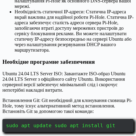
налаштування Pi-Hole як основного DNS-сервера вашої
мережі.
Необхідність статичної IP-адреси: Статична IP-адреса
вкрай важлива для надійної роботи Pi-Hole. Статична IP-
адреса забезпечує сталість адреси сервера Pi-Hole,
запобігаючи втраті доступу мережевих пристроїв до
сервісу блокування реклами. Ви можете налаштувати
статичну IP-адресу безпосередньо на сервері Ubuntu або
через налаштування резервування DHCP вашого
маршрутизатора.
Необхідне програмне забезпечення
Ubuntu 24.04 LTS Server ISO: Завантажте ISO-образ Ubuntu
24.04 LTS Server з офіційного сайту Ubuntu. Використання
серверної версії забезпечує мінімальний слід і скорочує
непотрібні накладні витрати.
Встановлення Git: Git необхідний для клонування сховища Pi-
Hole, тому існує альтернативний метод встановлення.
Встановіть Git за допомогою такої команди:
sudo apt update sudo apt install git