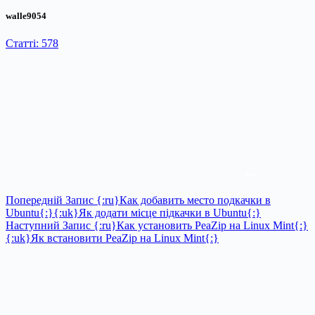
walle9054
Статті: 578
Попередній
Запис
{:ru}Как добавить место подкачки в
Ubuntu{:}{:uk}Як додати місце підкачки в Ubuntu{:}
Наступний
Запис
{:ru}Как установить PeaZip на Linux Mint{:}
{:uk}Як встановити PeaZip на Linux Mint{:}