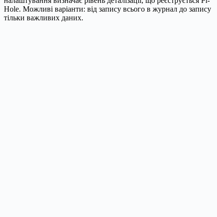
налаштування визначає рівень деталізації, що реєструється Pi-
Hole. Можливі варіанти: від запису всього в журнал до запису
тільки важливих даних.