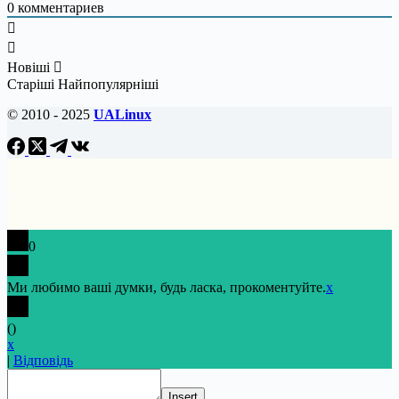
0
комментариев
Новіші
Старіші
Найпопулярніші
© 2010 - 2025
UALinux
0
Ми любимо ваші думки, будь ласка, прокоментуйте.
x
(
)
x
|
Відповідь
Insert