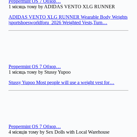
Peppermint OS 7 Обзор…
1 місяць тому by ADIDAS VENTO XLG RUNNER
ADIDAS VENTO XLG RUNNER Wearable Body Weights
|sportshoesworldforu_2026 Weighted Vests,Turn…
Peppermint OS 7 Обзор…
1 місяць тому by Stussy Yupoo
Stussy Yupoo Most people will use a weight vest for…
Peppermint OS 7 Обзор…
4 місяців тому by Sex Dolls with Local Warehouse