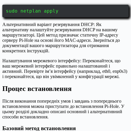
sudo netplan apply
Альтернативний варіант резервування DHCP: Як
альтернативу налаштуйте резервування DHCP на вашому
маршрутизаторі. Цей метод призначає статичну IP-адресу
серверу Pi-Hole на основі його MAC-адреси. Зверніться до
документації вашого маршрутизатора для отримання
конкретних інструкцій.
Налаштування мережевого інтерфейсу: Переконайтеся, що
ваш мережевий інтерфейс правильно налаштований і
активний. Перевірте ім’я інтерфейсу (наприклад, eth0, enp0s3)
і переконайтеся, що він увімкнений у конфігурації мережі.
Процес встановлення
Після виконання попередніх умов і завдань з попереднього
встановлення можна приступати до встановлення Pi-Hole. У
цьому розділі докладно описані основний і альтернативний
способи встановлення.
Базовий метод встановлення