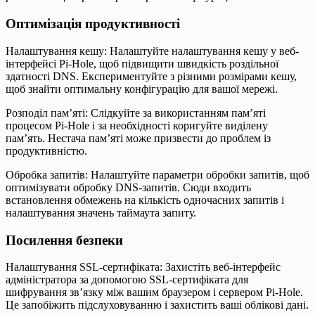
Оптимізація продуктивності
Налаштування кешу: Налаштуйте налаштування кешу у веб-
інтерфейсі Pi-Hole, щоб підвищити швидкість роздільної
здатності DNS. Експериментуйте з різними розмірами кешу,
щоб знайти оптимальну конфігурацію для вашої мережі.
Розподіл пам’яті: Слідкуйте за використанням пам’яті
процесом Pi-Hole і за необхідності коригуйте виділену
пам’ять. Нестача пам’яті може призвести до проблем із
продуктивністю.
Обробка запитів: Налаштуйте параметри обробки запитів, щоб
оптимізувати обробку DNS-запитів. Сюди входить
встановлення обмежень на кількість одночасних запитів і
налаштування значень таймаута запиту.
Посилення безпеки
Налаштування SSL-сертифіката: Захистіть веб-інтерфейс
адміністратора за допомогою SSL-сертифіката для
шифрування зв’язку між вашим браузером і сервером Pi-Hole.
Це запобіжить підслуховуванню і захистить ваші облікові дані.