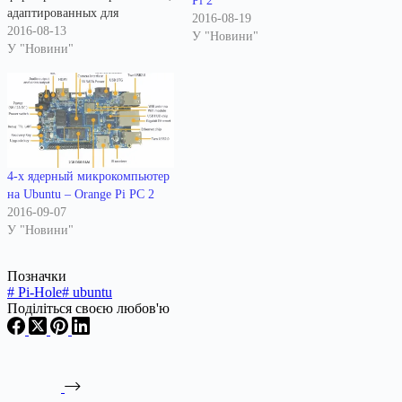
Pi 2
адаптированных для
2016-08-19
установки на
2016-08-13
У "Новини"
миникомпьютере Raspberry Pi
У "Новини"
2. В рамках проекта
развивается несколько shell-
скриптов для формирования
сборок с использованием
технологии Snappy и PPA-
репозиторий с набором
специализированных пакетов
4-х ядерный микрокомпьютер
для задействования всех
на Ubuntu – Orange Pi PC 2
возможностей Raspberry Pi 2.
2016-09-07
Готовые для установки
У "Новини"
образы сформированы на
основе…
Позначки
#
Pi-Hole
#
ubuntu
Поділіться своєю любов'ю