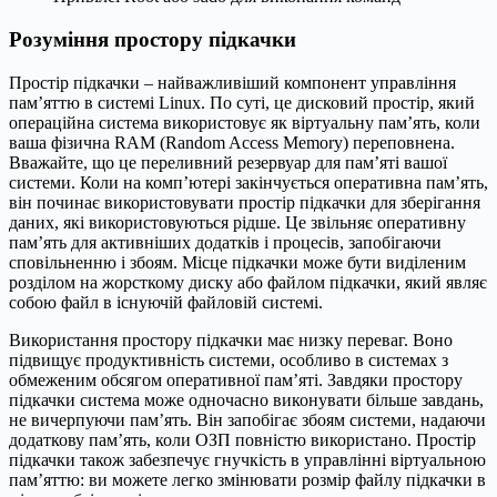
Розуміння простору підкачки
Простір підкачки – найважливіший компонент управління
пам’яттю в системі Linux. По суті, це дисковий простір, який
операційна система використовує як віртуальну пам’ять, коли
ваша фізична RAM (Random Access Memory) переповнена.
Вважайте, що це переливний резервуар для пам’яті вашої
системи. Коли на комп’ютері закінчується оперативна пам’ять,
він починає використовувати простір підкачки для зберігання
даних, які використовуються рідше. Це звільняє оперативну
пам’ять для активніших додатків і процесів, запобігаючи
сповільненню і збоям. Місце підкачки може бути виділеним
розділом на жорсткому диску або файлом підкачки, який являє
собою файл в існуючій файловій системі.
Використання простору підкачки має низку переваг. Воно
підвищує продуктивність системи, особливо в системах з
обмеженим обсягом оперативної пам’яті. Завдяки простору
підкачки система може одночасно виконувати більше завдань,
не вичерпуючи пам’ять. Він запобігає збоям системи, надаючи
додаткову пам’ять, коли ОЗП повністю використано. Простір
підкачки також забезпечує гнучкість в управлінні віртуальною
пам’яттю: ви можете легко змінювати розмір файлу підкачки в