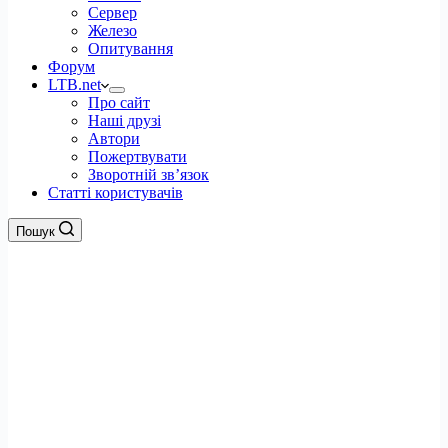
Сервер
Железо
Опитування
Форум
LTB.net
Про сайт
Наші друзі
Автори
Пожертвувати
Зворотній зв’язок
Статті користувачів
Пошук