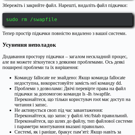
Збережіть і закрийте файл. Нарешті, видаліть файл підкачки:
sudo rm /swapfile
Тепер простір підкачки повністю видалено з вашої системи.
Усунення неполадок
Додавання простору підкачки – загалом нескладний процес,
але ви можете зіткнутися з деякими проблемами. Ось деякі
поширені проблеми та їх вирішення:
Команду fallocate не знайдено: Якщо команда fallocate
недоступна, використовуйте замість неї команду dd.
Проблеми з дозволами: Двічі перевірте права на файл
підкачки за допомогою команди ls -lh /swapfile.
Переконайтеся, що тільки користувач root має доступ на
читання і запис.
Не активується своп під час завантаження:
Переконайтеся, що запис у файлі /etc/fstab правильний.
Переконайтеся, що шлях до файлу, тип файлової системи
і параметри монтування вказані правильно.
Системі, як і раніше, бракує пам’яті: Якщо навіть за