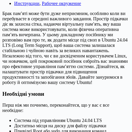
Инструкции
,
Рабочее окружение
Брак пам’яті може бути дуже неприємним, особливо коли ви
перебуваєте в середині важливого завдання. Простір підкачки
діє як захисна сітка, надаючи віртуальну пам’ять, яку ваша
система може використовувати, коли фізична оперативна
пам’ять вичерпана. У цьому докладному посібнику ми
розповімо вам про те, як додати місце під своп в Ubuntu 24.04
LTS (Long Term Support), щоб ваша система залишалася
стабільною і чуйною навіть за великих навантажень.
Незалежно від того, чи є ви досвідченим користувачем Linux,
чи новачком, цей покроковий посібник озброїть вас знаннями
про ефективне управління пам’яттю системи. Дізнайтеся, як
налаштувати простір підкачки для підвищення
продуктивності та запобігання збоїв. Давайте зануримося в
роботу й оптимізуємо вашу систему Ubuntu!
Необхідні умови
Перш ніж ми почнемо, переконайтеся, що у вас є все
необхідне:
Система під управлінням Ubuntu 24.04 LTS
Достатньо місця на диску для файлу підкачки
Привілеї Root або sudo для виконання команд