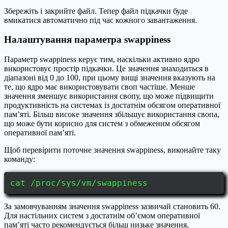
Збережіть і закрийте файл. Тепер файл підкачки буде
вмикатися автоматично під час кожного завантаження.
Налаштування параметра swappiness
Параметр swappiness керує тим, наскільки активно ядро
використовує простір підкачки. Це значення знаходиться в
діапазоні від 0 до 100, при цьому вищі значення вказують на
те, що ядро має використовувати своп частіше. Менше
значення зменшує використання свопу, що може підвищити
продуктивність на системах із достатнім обсягом оперативної
пам’яті. Більш високе значення збільшує використання свопа,
що може бути корисно для систем з обмеженим обсягом
оперативної пам’яті.
Щоб перевірити поточне значення swappiness, виконайте таку
команду:
cat /proc/sys/vm/swappiness
За замовчуванням значення swappiness зазвичай становить 60.
Для настільних систем з достатнім об’ємом оперативної
пам’яті часто рекомендується більш низьке значення,