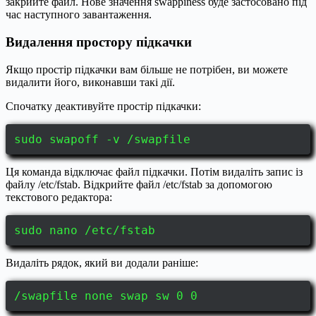
закрийте файл. Нове значення swappiness буде застосовано під
час наступного завантаження.
Видалення простору підкачки
Якщо простір підкачки вам більше не потрібен, ви можете
видалити його, виконавши такі дії.
Спочатку деактивуйте простір підкачки:
sudo swapoff -v /swapfile
Ця команда відключає файл підкачки. Потім видаліть запис із
файлу /etc/fstab. Відкрийте файл /etc/fstab за допомогою
текстового редактора:
sudo nano /etc/fstab
Видаліть рядок, який ви додали раніше:
/swapfile none swap sw 0 0