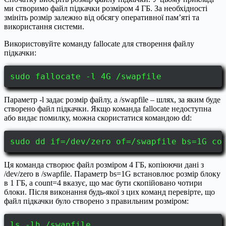
ми створимо файл підкачки розміром 4 ГБ. За необхідності
змініть розмір залежно від обсягу оперативної пам’яті та
використання системи.
Використовуйте команду fallocate для створення файлу
підкачки:
sudo fallocate -l 4G /swapfile
Параметр -l задає розмір файлу, а /swapfile – шлях, за яким буде
створено файл підкачки. Якщо команда fallocate недоступна
або видає помилку, можна скористатися командою dd:
sudo dd if=/dev/zero of=/swapfile bs=1G co
Ця команда створює файл розміром 4 ГБ, копіюючи дані з
/dev/zero в /swapfile. Параметр bs=1G встановлює розмір блоку
в 1 ГБ, а count=4 вказує, що має бути скопійовано чотири
блоки. Після виконання будь-якої з цих команд перевірте, що
файл підкачки було створено з правильним розміром:
ls -lh /swapfile