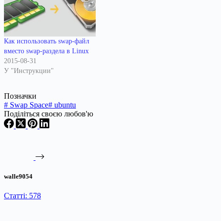
Как использовать swap-файл
вместо swap-раздела в Linux
2015-08-31
У "Инструкции"
Позначки
#
Swap Space
#
ubuntu
Поділіться своєю любов'ю
walle9054
Статті: 578