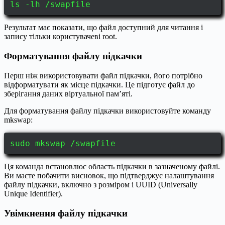
ls -lh /swapfile
Результат має показати, що файл доступний для читання і
запису тільки користувачеві root.
Форматування файлу підкачки
Перш ніж використовувати файл підкачки, його потрібно
відформатувати як місце підкачки. Це підготує файл до
зберігання даних віртуальної пам’яті.
Для форматування файлу підкачки використовуйте команду
mkswap:
sudo mkswap /swapfile
Ця команда встановлює область підкачки в зазначеному файлі.
Ви маєте побачити висновок, що підтверджує налаштування
файлу підкачки, включно з розміром і UUID (Universally
Unique Identifier).
Увімкнення файлу підкачки