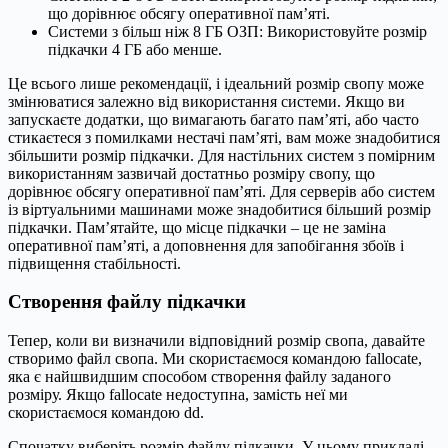
що дорівнює обсягу оперативної пам’яті.
Системи з більш ніж 8 ГБ ОЗП: Використовуйте розмір
підкачки 4 ГБ або менше.
Це всього лише рекомендації, і ідеальний розмір свопу може
змінюватися залежно від використання системи. Якщо ви
запускаєте додатки, що вимагають багато пам’яті, або часто
стикаєтеся з помилками нестачі пам’яті, вам може знадобитися
збільшити розмір підкачки. Для настільних систем з помірним
використанням зазвичай достатньо розміру свопу, що
дорівнює обсягу оперативної пам’яті. Для серверів або систем
із віртуальними машинами може знадобитися більший розмір
підкачки. Пам’ятайте, що місце підкачки – це не заміна
оперативної пам’яті, а доповнення для запобігання збоїв і
підвищення стабільності.
Створення файлу підкачки
Тепер, коли ви визначили відповідний розмір свопа, давайте
створимо файл свопа. Ми скористаємося командою fallocate,
яка є найшвидшим способом створення файлу заданого
розміру. Якщо fallocate недоступна, замість неї ми
скористаємося командою dd.
Спочатку виберіть розмір файлу підкачки. У цьому прикладі