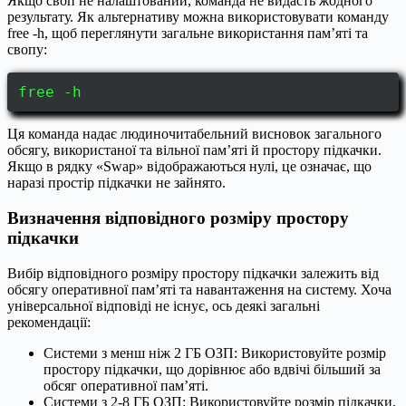
Якщо своп не налаштований, команда не видасть жодного
результату. Як альтернативу можна використовувати команду
free -h, щоб переглянути загальне використання пам’яті та
свопу:
free -h
Ця команда надає людиночитабельний висновок загального
обсягу, використаної та вільної пам’яті й простору підкачки.
Якщо в рядку «Swap» відображаються нулі, це означає, що
наразі простір підкачки не зайнято.
Визначення відповідного розміру простору
підкачки
Вибір відповідного розміру простору підкачки залежить від
обсягу оперативної пам’яті та навантаження на систему. Хоча
універсальної відповіді не існує, ось деякі загальні
рекомендації:
Системи з менш ніж 2 ГБ ОЗП: Використовуйте розмір
простору підкачки, що дорівнює або вдвічі більший за
обсяг оперативної пам’яті.
Системи з 2-8 ГБ ОЗП: Використовуйте розмір підкачки,