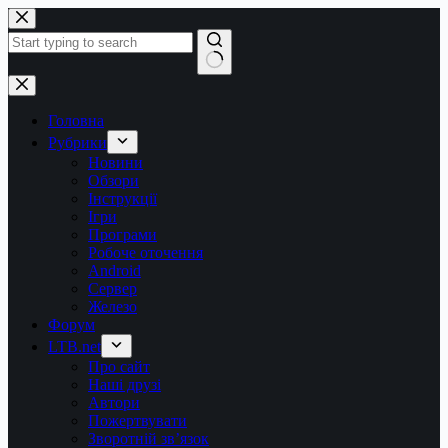
Перейти
до
вмісту
Немає
результатів
Головна
Рубрики
Новини
Обзори
Інструкції
Ігри
Програми
Робоче оточення
Android
Сервер
Железо
Форум
LTB.net
Про сайт
Наші друзі
Автори
Пожертвувати
Зворотній зв’язок