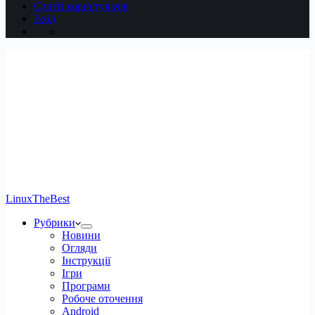
Статті користувачів
Вхід
LinuxTheBest
Рубрики
Новини
Огляди
Інструкції
Ігри
Програми
Робоче оточення
Android