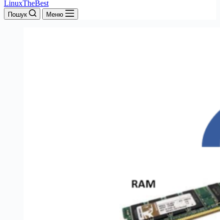
LinuxTheBest
Пошук
Меню