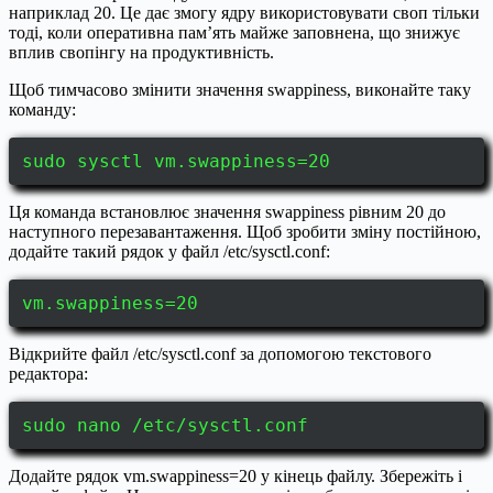
наприклад 20. Це дає змогу ядру використовувати своп тільки
тоді, коли оперативна пам’ять майже заповнена, що знижує
вплив свопінгу на продуктивність.
Щоб тимчасово змінити значення swappiness, виконайте таку
команду:
sudo sysctl vm.swappiness=20
Ця команда встановлює значення swappiness рівним 20 до
наступного перезавантаження. Щоб зробити зміну постійною,
додайте такий рядок у файл /etc/sysctl.conf:
vm.swappiness=20
Відкрийте файл /etc/sysctl.conf за допомогою текстового
редактора:
sudo nano /etc/sysctl.conf
Додайте рядок vm.swappiness=20 у кінець файлу. Збережіть і