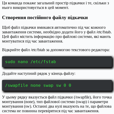
Ця команда покаже загальний простір підкачки і те, скільки з
нього використовується в цей момент.
Створення постійного файлу підкачки
Щоб файл підкачки вмикався автоматично під час кожного
завантаження системи, необхідно додати його у файл /etc/fstab.
Цей файл містить інформацію про файлові системи, які мають
монтуватися під час завантаження.
Відкрийте файл /etc/fstab за допомогою текстового редактора:
sudo nano /etc/fstab
Додайте наступний рядок у кінець файлу:
/swapfile none swap sw 0 0
У цьому рядку вказується файл підкачки (/swapfile), його точка
монтування (none), тип файлової системи (swap) і параметри
монтування (sw). Останні два нулі вказують на те, що файлова
система не повинна перевірятися під час завантаження.