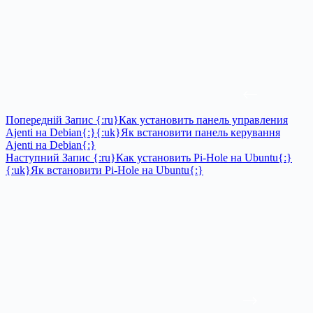
Попередній
Запис
{:ru}Как установить панель управления
Ajenti на Debian{:}{:uk}Як встановити панель керування
Ajenti на Debian{:}
Наступний
Запис
{:ru}Как установить Pi-Hole на Ubuntu{:}
{:uk}Як встановити Pi-Hole на Ubuntu{:}