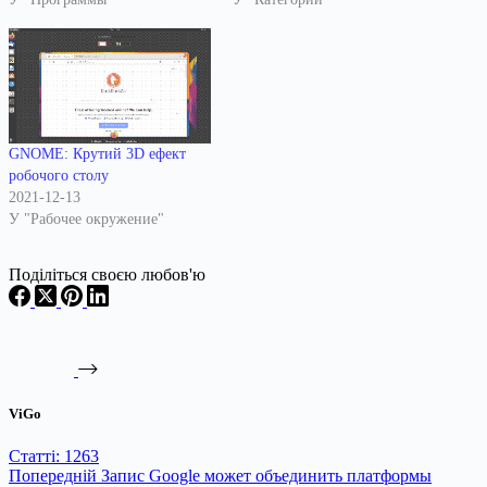
GNOME: Крутий 3D ефект
робочого столу
2021-12-13
У "Рабочее окружение"
Поділіться своєю любов'ю
ViGo
Статті: 1263
Попередній
Запис
Google может объединить платформы