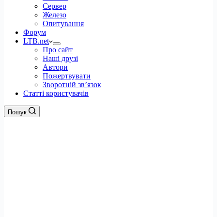
Сервер
Железо
Опитування
Форум
LTB.net
Про сайт
Наші друзі
Автори
Пожертвувати
Зворотній зв’язок
Статті користувачів
Пошук