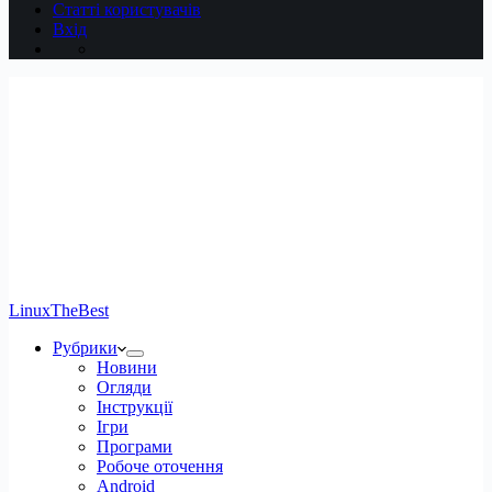
Статті користувачів
Вхід
LinuxTheBest
Рубрики
Новини
Огляди
Інструкції
Ігри
Програми
Робоче оточення
Android