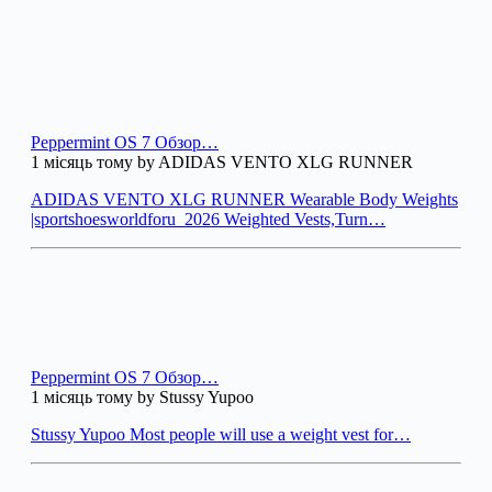
Peppermint OS 7 Обзор…
1 місяць тому by ADIDAS VENTO XLG RUNNER
ADIDAS VENTO XLG RUNNER Wearable Body Weights
|sportshoesworldforu_2026 Weighted Vests,Turn…
Peppermint OS 7 Обзор…
1 місяць тому by Stussy Yupoo
Stussy Yupoo Most people will use a weight vest for…