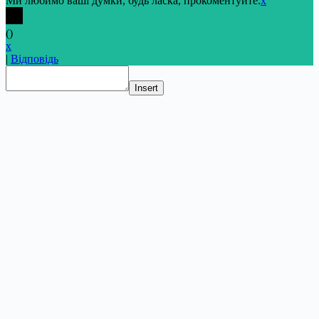
Ми любимо ваші думки, будь ласка, прокоментуйте.
x
(
)
x
|
Відповідь
Insert