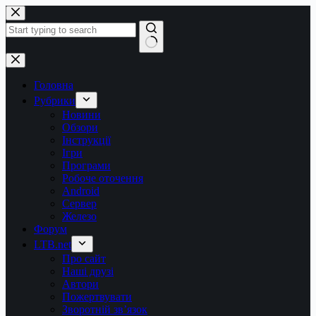
Перейти
до
вмісту
Немає
результатів
Головна
Рубрики
Новини
Обзори
Інструкції
Ігри
Програми
Робоче оточення
Android
Сервер
Железо
Форум
LTB.net
Про сайт
Наші друзі
Автори
Пожертвувати
Зворотній зв’язок