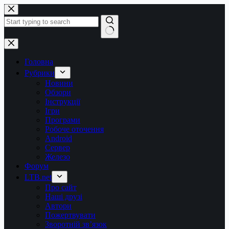
Перейти
до
вмісту
Немає
результатів
Головна
Рубрики
Новини
Обзори
Інструкції
Ігри
Програми
Робоче оточення
Android
Сервер
Железо
Форум
LTB.net
Про сайт
Наші друзі
Автори
Пожертвувати
Зворотній зв’язок