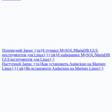
Попередній
Запис
{:ru}8 лучших MySQL/MariaDB GUI-
инструментов для Linux{:}{:uk}8 найкращих MySQL/MariaDB
GUI-інструментів для Linux{:}
Наступний
Запис
{:ru}Как установить Audacious на Manjaro
Linux{:}{:uk}Як встановити Audacious на Manjaro Linux{:}