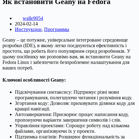
Як встановити Geany на Fedora
walle9054
2024-02-14
Инструкции
,
Программы
Geany – це потужне, універсальне інтегроване середовище
розробки (IDE), в якому легко поєднуються ефективність і
простота, що робить його популярним серед розробників. У
цьому посібнику ми розповімо вам, як встановити Geany на
Fedora Linux і забезпечити безпроблемне налаштування для
ваших потреб.
Ключові особливості Geany:
Підсвічування синтаксису: Підтримує різні мови
програмування, полегшуючи читання і розуміння коду.
Згортання коду: Дозволяє приховувати ділянки коду для
кращої навігації.
Автозавершення: Прискорює процес написання коду,
пропонуючи варіанти завершення символів і слів.
Управління проектами: Спрощує роботу над кількома
файлами, організовуючи їх у проекти.
Підтримка плагінів: Розширює функціональність за