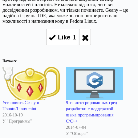
можливостей і плагінів. Незалежно від того, чи є ви
досвідченим розробником, чи тільки починаєте, Geany – це
надійна і зручна IDE, яка може значно розширити ваші
можливості з написання коду в Fedora Linux.
Like
1
Похожее
9-ть интегрированных сред
Установить Geany в
разработки с поддержкой
Ubuntu/Linux mint
языка программирования
2016-10-19
C/C++
У "Программы"
2014-07-04
У "Обзоры"