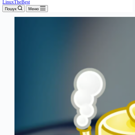
LinuxTheBest
Пошук
Меню