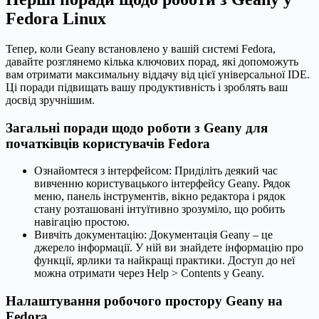
Fedora Linux
Тепер, коли Geany встановлено у вашій системі Fedora,
давайте розглянемо кілька ключових порад, які допоможуть
вам отримати максимальну віддачу від цієї універсальної IDE.
Ці поради підвищать вашу продуктивність і зроблять ваш
досвід зручнішим.
Загальні поради щодо роботи з Geany для
початківців користувачів Fedora
Ознайомтеся з інтерфейсом: Приділіть деякий час
вивченню користувацького інтерфейсу Geany. Рядок
меню, панель інструментів, вікно редактора і рядок
стану розташовані інтуїтивно зрозуміло, що робить
навігацію простою.
Вивчіть документацію: Документація Geany – це
джерело інформації. У ній ви знайдете інформацію про
функції, ярлики та найкращі практики. Доступ до неї
можна отримати через Help > Contents у Geany.
Налаштування робочого простору Geany на
Fedora