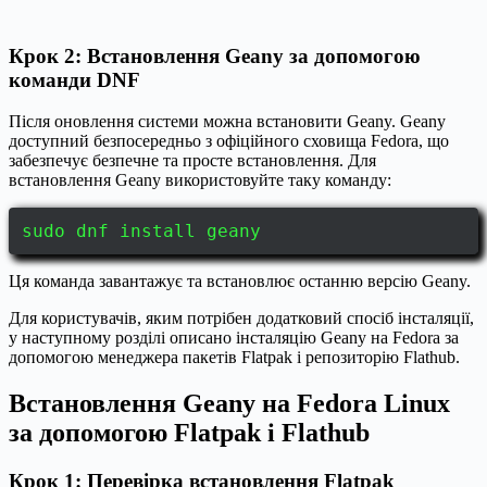
Крок 2: Встановлення Geany за допомогою
команди DNF
Після оновлення системи можна встановити Geany. Geany
доступний безпосередньо з офіційного сховища Fedora, що
забезпечує безпечне та просте встановлення. Для
встановлення Geany використовуйте таку команду:
sudo dnf install geany
Ця команда завантажує та встановлює останню версію Geany.
Для користувачів, яким потрібен додатковий спосіб інсталяції,
у наступному розділі описано інсталяцію Geany на Fedora за
допомогою менеджера пакетів Flatpak і репозиторію Flathub.
Встановлення Geany на Fedora Linux
за допомогою Flatpak і Flathub
Крок 1: Перевірка встановлення Flatpak