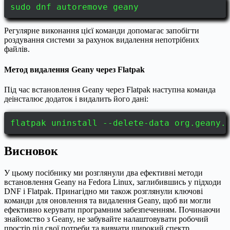
sudo dnf autoremove geany
Регулярне виконання цієї команди допомагає запобігти
роздування системи за рахунок видалення непотрібних
файлів.
Метод видалення Geany через Flatpak
Під час встановлення Geany через Flatpak наступна команда
деінсталює додаток і видалить його дані:
flatpak uninstall --delete-data org.geany.
Висновок
У цьому посібнику ми розглянули два ефективні методи
встановлення Geany на Fedora Linux, заглибившись у підходи
DNF і Flatpak. Принагідно ми також розглянули ключові
команди для оновлення та видалення Geany, щоб ви могли
ефективно керувати програмним забезпеченням. Починаючи
знайомство з Geany, не забувайте налаштовувати робочий
простір під свої потреби та вивчати широкий спектр