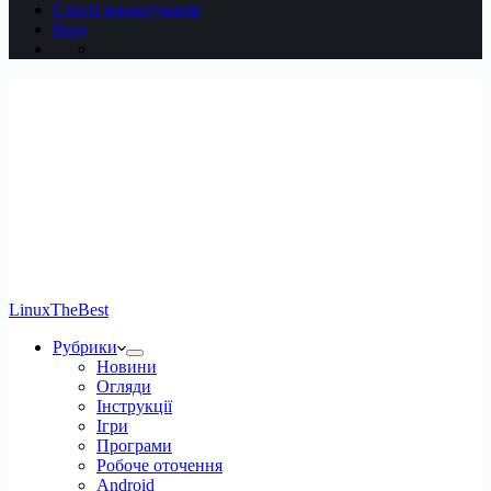
Статті користувачів
Вхід
LinuxTheBest
Рубрики
Новини
Огляди
Інструкції
Ігри
Програми
Робоче оточення
Android