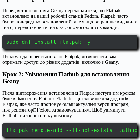
Перед встановленням Geany переконайтеся, що Flatpak
встановлено на вашій робочій станції Fedora. Flatpak часто
буває попередньо встановлений, але якщо ви раніше видалили
його, перевстановіть його за допомогою цієї команди:
sudo dnf install flatpak -y
Ця команда перевстановлює Flatpak, дозволяючи вам
отримати доступ до різних додатків, включно з Geany.
Крок 2: Увімкнення Flathub для встановлення
Geany
Після підтвердження встановлення Flatpak наступним кроком
буде ввімкнення Flathub. Flathub – це сховище для додатків
Flatpak, яке часто пропонує більш актуальні версії програм,
ніж репозиторії Fedora за замовчуванням. Щоб увімкнути
Flathub, виконайте таку команду:
flatpak remote-add --if-not-exists flathub