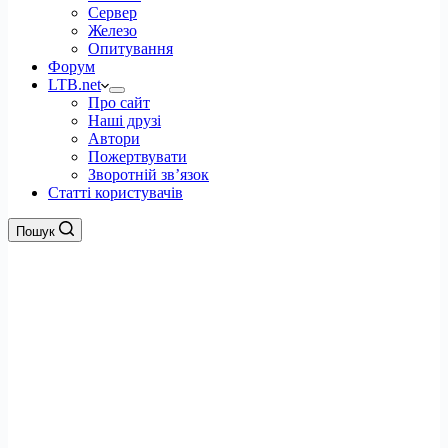
Сервер
Железо
Опитування
Форум
LTB.net
Про сайт
Наші друзі
Автори
Пожертвувати
Зворотній зв’язок
Статті користувачів
Пошук