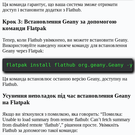
Ця команда гарантує, що ваша система зможе отримати
доступ і встановити додатки з Flathub.
Крок 3: Встановлення Geany за допомогою
команди Flatpak
Тепер, коли Flathub увімкнено, ви можете встановити Geany.
Використовуйте наведену нижче команду для встановлення
Geany через Flatpak:
flatpak install flathub org.geany.Geany -y
Ця команда встановлює останню версію Geany, доступну на
Flathub.
Усунення неполадок під час встановлення Geany
на Flatpak
Якщо ви зіткнулися з помилкою, яка говорить: “Помилка:
Unable to load summary from remote flathub: Can’t fetch summary
from disabled remote ‘flathub’,” рішення просте. Увімкніть
Flathub за допомогою такої команди: