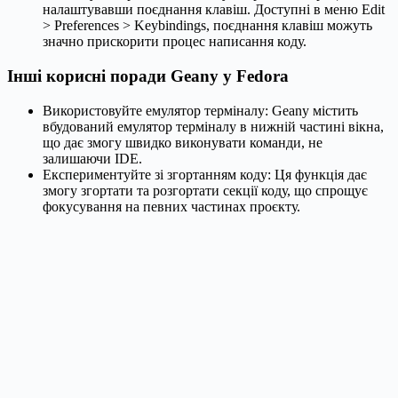
налаштувавши поєднання клавіш. Доступні в меню Edit
> Preferences > Keybindings, поєднання клавіш можуть
значно прискорити процес написання коду.
Інші корисні поради Geany у Fedora
Використовуйте емулятор терміналу: Geany містить
вбудований емулятор терміналу в нижній частині вікна,
що дає змогу швидко виконувати команди, не
залишаючи IDE.
Експериментуйте зі згортанням коду: Ця функція дає
змогу згортати та розгортати секції коду, що спрощує
фокусування на певних частинах проєкту.