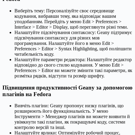
Виберіть тему: Персоналізуйте своє середовище
кодування, вибравши тему, яка відповідає вашим
уподобанням. Перейдіть у меню Edit > Preferences >
Interface > Editor > Display, щоб переглянути різні теми.
Налаштуйте підсвічування синтаксису: Geany підтримує
підсвічування синтаксису для різних мов
програмування. Налаштуйте його в меню Edit >
Preferences > Editor > Syntax Highlighting, щоб поліпшити
читабельність коду.
Налаштуйте параметри редактора: Налаштуйте редактор
відповідно до свого стилю кодування. У меню Edit >
Preferences > Editor ви можете змінити такі параметри, як
розмітка рядків, відступи та розмір шрифту.
Підвищення продуктивності Geany за допомогою
плагінів на Fedora
Вивчіть плагіни: Geany пропонує низку плагінів, що
розширюють його функціональність. У меню
Інструменти > Менеджер плагінів ви можете виявити й
увімкнути такі плагіни, як покращувачі коду, системи
контролю версій та інші.
Налаштуйте ярлики: Оптимізуйте робочий процес,