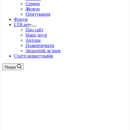
Сервер
Железо
Опитування
Форум
LTB.net
Про сайт
Наші друзі
Автори
Пожертвувати
Зворотній зв’язок
Статті користувачів
Пошук