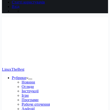
Статті користувачів
Вхід
LinuxTheBest
Рубрики
Новини
Огляди
Інструкції
Ігри
Програми
Робоче оточення
Android