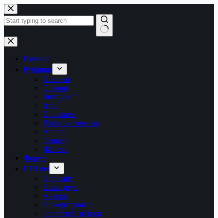
Перейти
до
вмісту
Немає
результатів
Головна
Рубрики
Новини
Обзори
Інструкції
Ігри
Програми
Робоче оточення
Android
Сервер
Железо
Форум
LTB.net
Про сайт
Наші друзі
Автори
Пожертвувати
Зворотній зв’язок