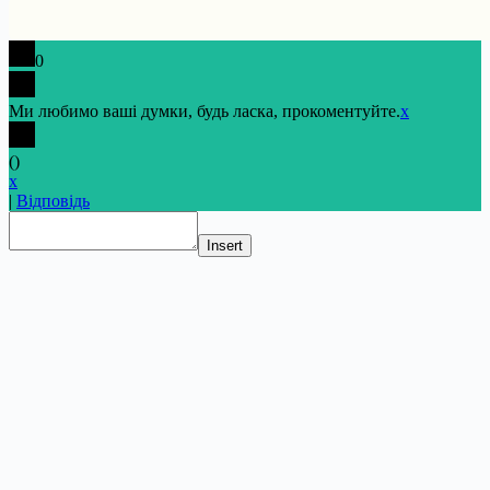
0
Ми любимо ваші думки, будь ласка, прокоментуйте.
x
(
)
x
|
Відповідь
Insert