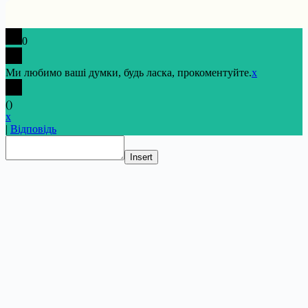
0
Ми любимо ваші думки, будь ласка, прокоментуйте.
x
(
)
x
|
Відповідь
Insert