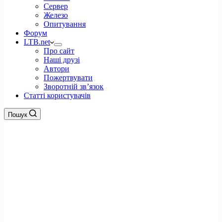
Сервер
Железо
Опитування
Форум
LTB.net
Про сайт
Наші друзі
Автори
Пожертвувати
Зворотній зв’язок
Статті користувачів
Пошук