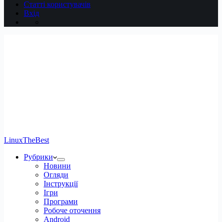
Статті користувачів
Вхід
LinuxTheBest
Рубрики
Новини
Огляди
Інструкції
Ігри
Програми
Робоче оточення
Android