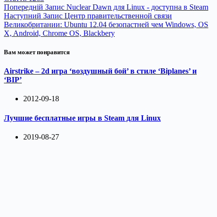
Попередній
Запис
Nuclear Dawn для Linux - доступна в Steam
Наступний
Запис
Центр правительственной связи
Великобритании: Ubuntu 12.04 безопастней чем Windows, OS
X, Android, Chrome OS, Blackbery
Вам может понравится
Airstrike – 2d игра ‘воздушный бой’ в стиле ‘Biplanes’ и
‘BIP’
2012-09-18
Лучшие бесплатные игры в Steam для Linux
2019-08-27