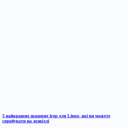
5 найкращих шахових ігор для Linux, які ви можете
спробувати на дозвіллі