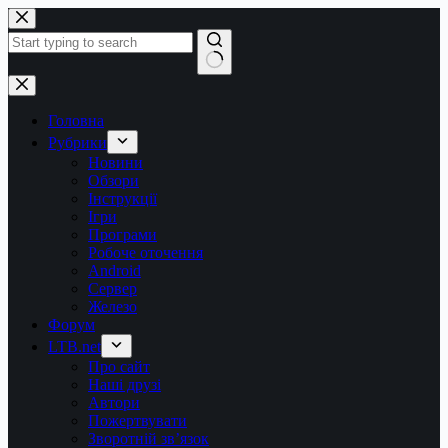
Перейти
до
вмісту
Немає
результатів
Головна
Рубрики
Новини
Обзори
Інструкції
Ігри
Програми
Робоче оточення
Android
Сервер
Железо
Форум
LTB.net
Про сайт
Наші друзі
Автори
Пожертвувати
Зворотній зв’язок