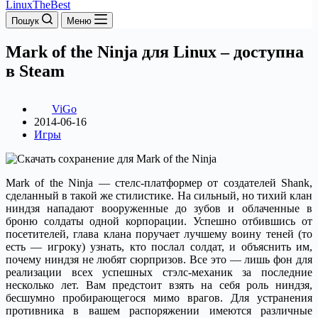
LinuxTheBest
Пошук
Меню
Mark of the Ninja для Linux – доступна
в Steam
ViGo
2014-06-16
Игры
Mark of the Ninja — стелс-платформер от создателей Shank,
сделанный в такой же стилистике. На сильный, но тихий клан
ниндзя нападают вооруженные до зубов и облаченные в
броню солдаты одной корпорации.
Успешно отбившись от
посетителей, глава клана поручает лучшему воину теней (то
есть — игроку) узнать, кто послал солдат, и объяснить им,
почему ниндзя не любят сюрпризов. Все это — лишь фон для
реализации всех успешных стэлс-механик за последние
несколько лет. Вам предстоит взять на себя роль ниндзя,
бесшумно пробирающегося мимо врагов. Для устранения
противника в вашем распоряжении имеются различные