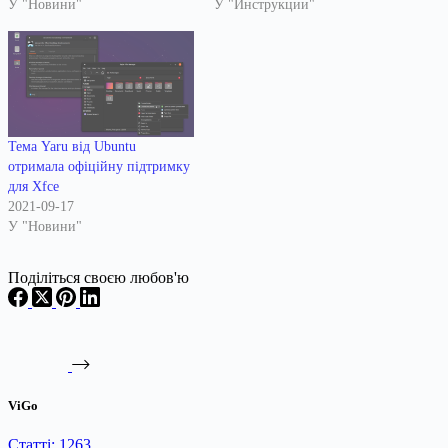
У "Новини"
У "Инструкции"
Тема Yaru від Ubuntu
отримала офіційну підтримку
для Xfce
2021-09-17
У "Новини"
Поділіться своєю любов'ю
ViGo
Статті: 1263