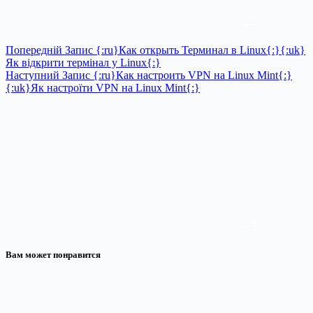
Попередній
Запис
{:ru}Как открыть Терминал в Linux{:}{:uk}
Як відкрити термінал у Linux{:}
Наступний
Запис
{:ru}Как настроить VPN на Linux Mint{:}
{:uk}Як настроїти VPN на Linux Mint{:}
Вам может понравится