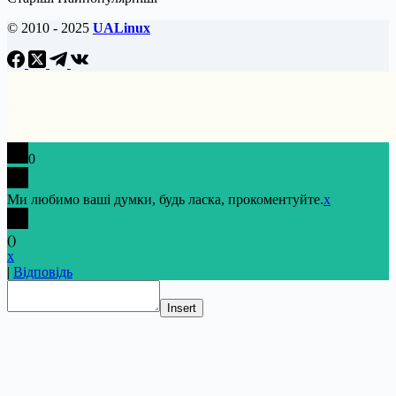
© 2010 - 2025
UALinux
0
Ми любимо ваші думки, будь ласка, прокоментуйте.
x
(
)
x
|
Відповідь
Insert