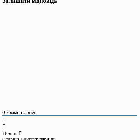
Залишити відповідь
0
комментариев
Новіші
Старіші
Найпопулярніші