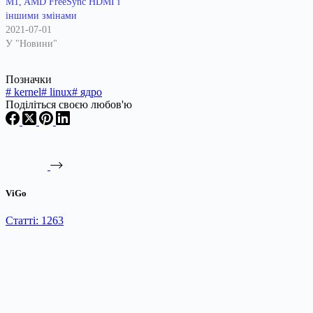
M1, AMD FreeSync HDMI і
іншими змінами
2021-07-01
У "Новини"
Позначки
#
kernel
#
linux
#
ядро
Поділіться своєю любов'ю
ViGo
Статті: 1263