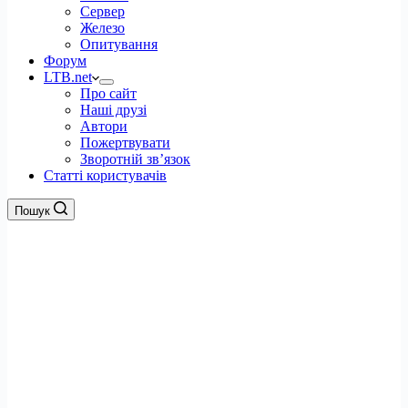
Сервер
Железо
Опитування
Форум
LTB.net
Про сайт
Наші друзі
Автори
Пожертвувати
Зворотній зв’язок
Статті користувачів
Пошук