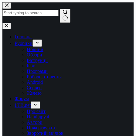
Перейти
до
вмісту
Немає
результатів
Головна
Рубрики
Новини
Обзори
Інструкції
Ігри
Програми
Робоче оточення
Android
Сервер
Железо
Форум
LTB.net
Про сайт
Наші друзі
Автори
Пожертвувати
Зворотній зв’язок