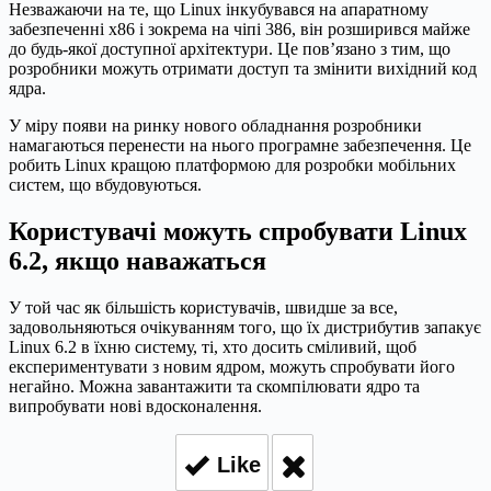
Незважаючи на те, що Linux інкубувався на апаратному
забезпеченні x86 і зокрема на чіпі 386, він розширився майже
до будь-якої доступної архітектури. Це пов’язано з тим, що
розробники можуть отримати доступ та змінити вихідний код
ядра.
У міру появи на ринку нового обладнання розробники
намагаються перенести на нього програмне забезпечення. Це
робить Linux кращою платформою для розробки мобільних
систем, що вбудовуються.
Користувачі можуть спробувати Linux
6.2, якщо наважаться
У той час як більшість користувачів, швидше за все,
задовольняються очікуванням того, що їх дистрибутив запакує
Linux 6.2 в їхню систему, ті, хто досить сміливий, щоб
експериментувати з новим ядром, можуть спробувати його
негайно. Можна завантажити та скомпілювати ядро та
випробувати нові вдосконалення.
Like