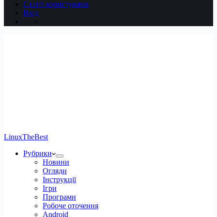
Статті користувачів
Вхід
LinuxTheBest
Рубрики
Новини
Огляди
Інструкції
Ігри
Програми
Робоче оточення
Android