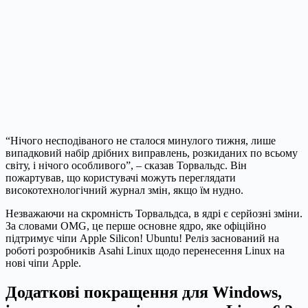
“Нічого несподіваного не сталося минулого тижня, лише
випадковий набір дрібних виправлень, розкиданих по всьому
світу, і нічого особливого”, – сказав Торвальдс. Він
пожартував, що користувачі можуть переглядати
високотехнологічний журнал змін, якщо їм нудно.
Незважаючи на скромність Торвальдса, в ядрі є серйозні зміни.
За словами OMG, це перше основне ядро, яке офіційно
підтримує чіпи Apple Silicon! Ubuntu! Реліз заснований на
роботі розробників Asahi Linux щодо перенесення Linux на
нові чіпи Apple.
Додаткові покращення для Windows,