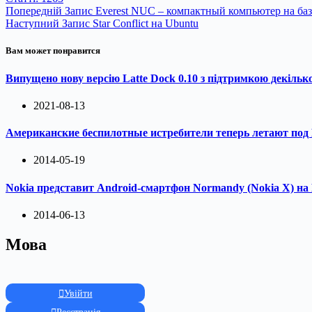
Попередній
Запис
Everest NUC – компактный компьютер на баз
Наступний
Запис
Star Conflict на Ubuntu
Вам может понравится
Випущено нову версію Latte Dock 0.10 з підтримкою декільк
2021-08-13
Американские беспилотные истребители теперь летают под 
2014-05-19
Nokia представит Android-смартфон Normandy (Nokia X) н
2014-06-13
Мова
Увійти