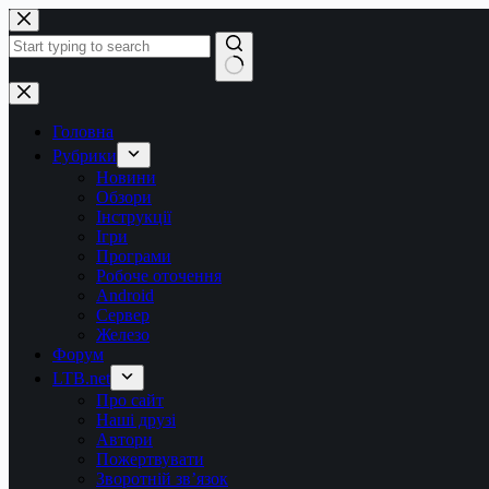
Перейти
до
вмісту
Немає
результатів
Головна
Рубрики
Новини
Обзори
Інструкції
Ігри
Програми
Робоче оточення
Android
Сервер
Железо
Форум
LTB.net
Про сайт
Наші друзі
Автори
Пожертвувати
Зворотній зв’язок