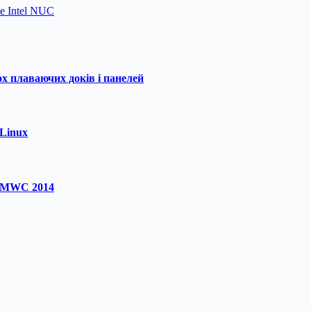
е Intel NUC
ох плаваючих доків і панелей
Linux
а MWC 2014