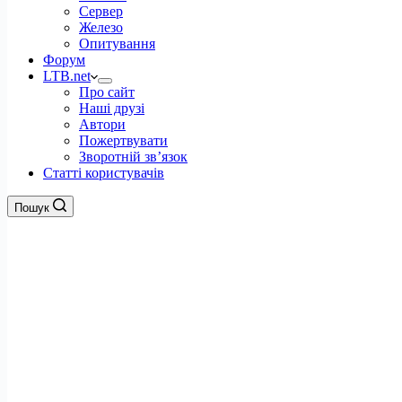
Сервер
Железо
Опитування
Форум
LTB.net
Про сайт
Наші друзі
Автори
Пожертвувати
Зворотній зв’язок
Статті користувачів
Пошук