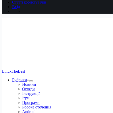
Статті користувачів
Вхід
LinuxTheBest
Рубрики
Новини
Огляди
Інструкції
Ігри
Програми
Робоче оточення
Android