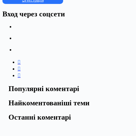
Реєстрація
Вход через соцсети
Популярні коментарі
Найкоментованіші теми
Останні коментарі