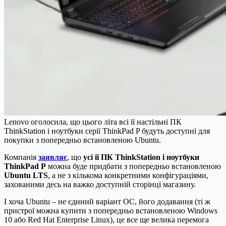
Lenovo оголосила, що цього літа всі її настільні ПК
ThinkStation і ноутбуки серії ThinkPad P будуть доступні для
покупки з попередньо встановленою Ubuntu.
Компанія
заявляє
, що
усі її ПК ThinkStation і ноутбуки
ThinkPad P
можна буде придбати з попередньо встановленою
Ubuntu LTS
, а не з кількома конкретними конфігураціями,
захованими десь на важко доступній сторінці магазину.
І хоча Ubuntu – не єдиний варіант ОС, його додавання (ті ж
пристрої можна купити з попередньо встановленою Windows
10 або Red Hat Enterprise Linux), це все ще велика перемога