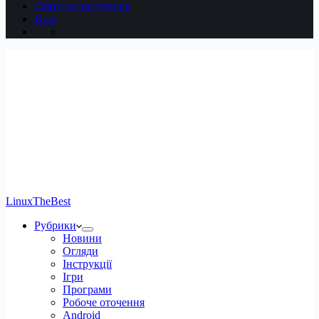
Статті користувачів
Вхід
LinuxTheBest
Рубрики
Новини
Огляди
Інструкції
Ігри
Програми
Робоче оточення
Android