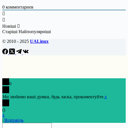
0
комментариев
Новіші
Старіші
Найпопулярніші
© 2010 - 2025
UALinux
0
Ми любимо ваші думки, будь ласка, прокоментуйте.
x
(
)
x
|
Відповідь