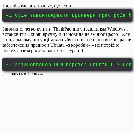
Надалі компанія заявляє, що вона
«… буде завантажувати драйвери пристроїв б
Звичайно, легко купити ThinkPad під управлінням Windows і
встановити Ubuntu вручну (і ця новина не змінює цього). Але
в подальшому покупці можуть бути впевнені, що все апаратне
забезпечення працює з Ubuntu «з коробки» – не потрібно
ніяких драйверів або змін конфігурації!
«З встановленою OEM-версією Ubuntu LTS Len
, – кажуть в Lenovo.