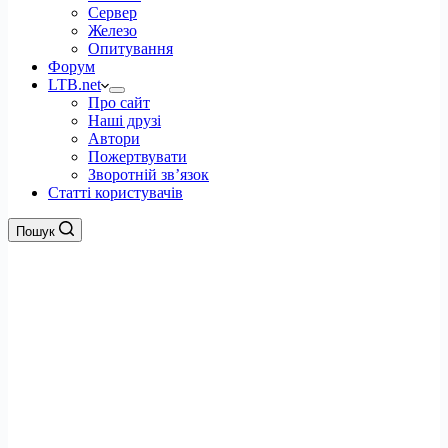
Сервер
Железо
Опитування
Форум
LTB.net
Про сайт
Наші друзі
Автори
Пожертвувати
Зворотній зв’язок
Статті користувачів
Пошук