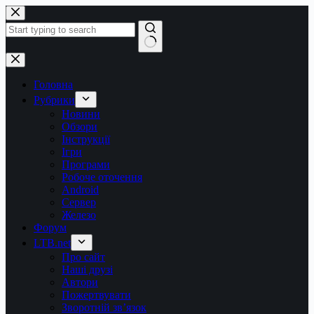
Перейти
до
вмісту
Немає
результатів
Головна
Рубрики
Новини
Обзори
Інструкції
Ігри
Програми
Робоче оточення
Android
Сервер
Железо
Форум
LTB.net
Про сайт
Наші друзі
Автори
Пожертвувати
Зворотній зв’язок