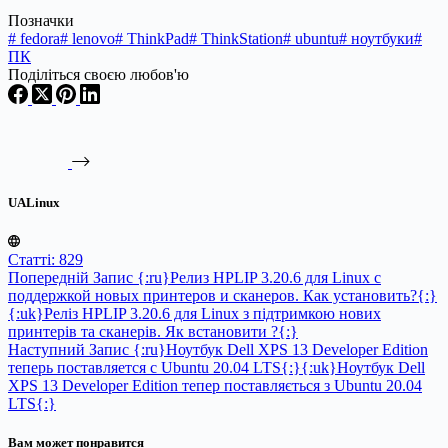
Позначки
#
fedora
#
lenovo
#
ThinkPad
#
ThinkStation
#
ubuntu
#
ноутбуки
#
ПК
Поділіться своєю любов'ю
UALinux
Статті: 829
Попередній
Запис
{:ru}Релиз HPLIP 3.20.6 для Linux с
поддержкой новых принтеров и сканеров. Как установить?{:}
{:uk}Реліз HPLIP 3.20.6 для Linux з підтримкою нових
принтерів та сканерів. Як встановити ?{:}
Наступний
Запис
{:ru}Ноутбук Dell XPS 13 Developer Edition
теперь поставляется с Ubuntu 20.04 LTS{:}{:uk}Ноутбук Dell
XPS 13 Developer Edition тепер поставляється з Ubuntu 20.04
LTS{:}
Вам может понравится