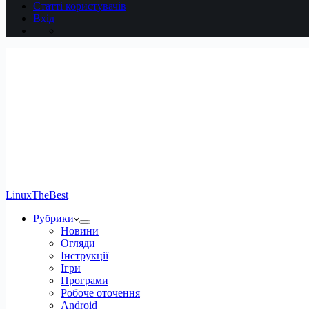
Статті користувачів
Вхід
LinuxTheBest
Рубрики
Новини
Огляди
Інструкції
Ігри
Програми
Робоче оточення
Android