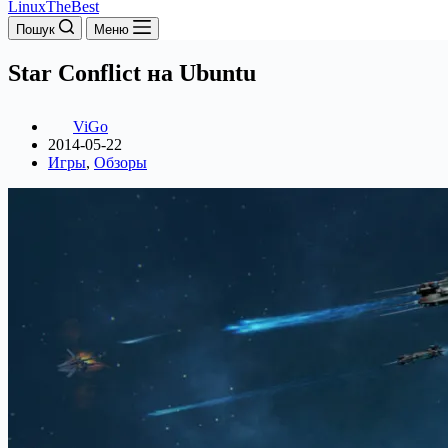
LinuxTheBest
Пошук
Меню
Star Conflict на Ubuntu
ViGo
2014-05-22
Игры
,
Обзоры