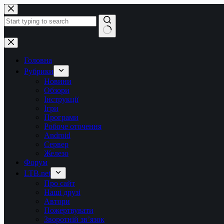
Перейти
до
вмісту
Немає
результатів
Головна
Рубрики
Новини
Обзори
Інструкції
Ігри
Програми
Робоче оточення
Android
Сервер
Железо
Форум
LTB.net
Про сайт
Наші друзі
Автори
Пожертвувати
Зворотній зв’язок