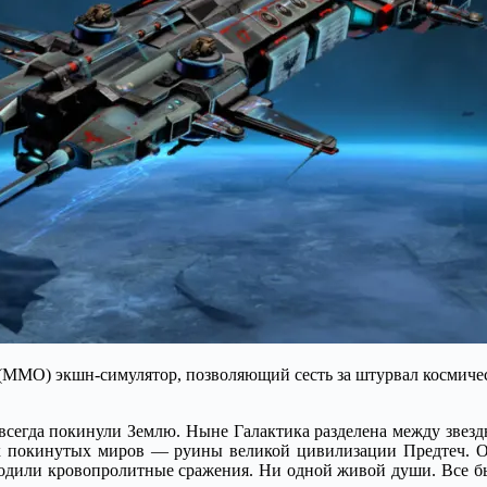
(MMO) экшн-симулятор, позволяющий сесть за штурвал космическ
навсегда покинули Землю. Ныне Галактика разделена между зве
ых покинутых миров — руины великой цивилизации Предтеч. О
исходили кровопролитные сражения. Ни одной живой души. Все