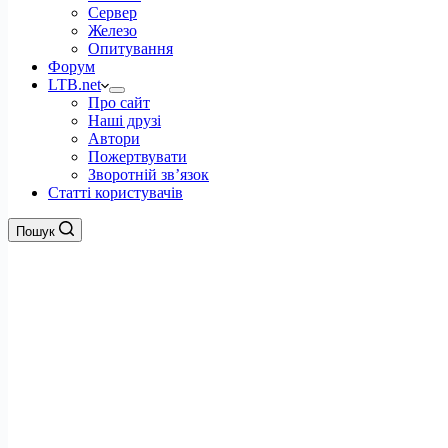
Сервер
Железо
Опитування
Форум
LTB.net
Про сайт
Наші друзі
Автори
Пожертвувати
Зворотній зв’язок
Статті користувачів
Пошук