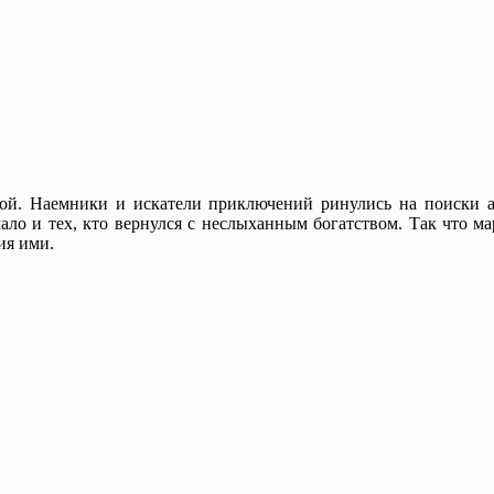
нной. Наемники и искатели приключений ринулись на поиски а
ло и тех, кто вернулся с неслыханным богатством. Так что м
ия ими.