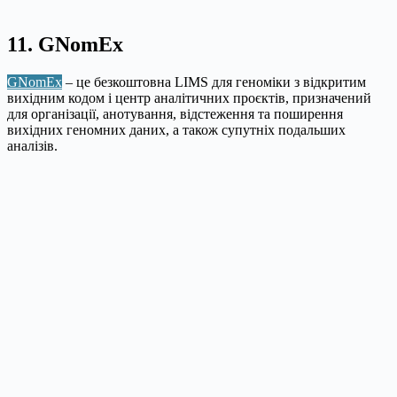
11. GNomEx
GNomEx
– це безкоштовна LIMS для геноміки з відкритим
вихідним кодом і центр аналітичних проєктів, призначений
для організації, анотування, відстеження та поширення
вихідних геномних даних, а також супутніх подальших
аналізів.