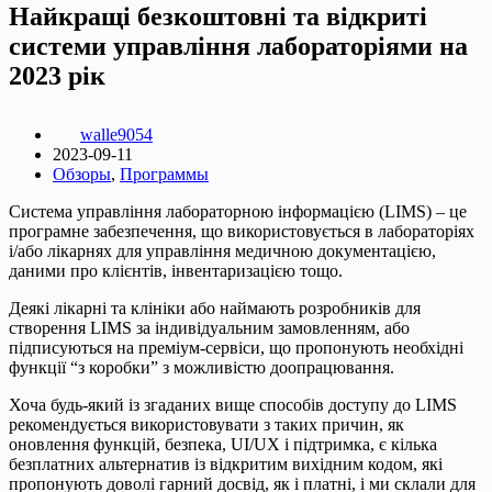
Найкращі безкоштовні та відкриті
системи управління лабораторіями на
2023 рік
walle9054
2023-09-11
Обзоры
,
Программы
Система управління лабораторною інформацією (LIMS) – це
програмне забезпечення, що використовується в лабораторіях
і/або лікарнях для управління медичною документацією,
даними про клієнтів, інвентаризацією тощо.
Деякі лікарні та клініки або наймають розробників для
створення LIMS за індивідуальним замовленням, або
підписуються на преміум-сервіси, що пропонують необхідні
функції “з коробки” з можливістю доопрацювання.
Хоча будь-який із згаданих вище способів доступу до LIMS
рекомендується використовувати з таких причин, як
оновлення функцій, безпека, UI/UX і підтримка, є кілька
безплатних альтернатив із відкритим вихідним кодом, які
пропонують доволі гарний досвід, як і платні, і ми склали для