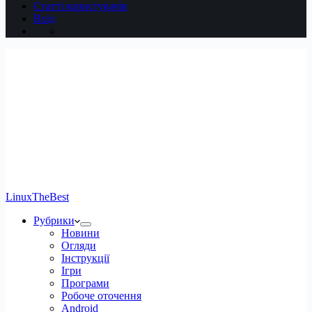
Статті користувачів
Вхід
LinuxTheBest
Рубрики
Новини
Огляди
Інструкції
Ігри
Програми
Робоче оточення
Android