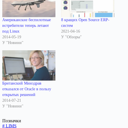
Американские беспилотные
8 кращих Open Source ERP-
истребители теперь летают
систем
под Linux
2021-04-16
2014-05-19
У "Обзоры"
У "Новини"
Британский Минздрав
отказался от Oracle в пользу
открытых решений
2014-07-21
У "Новини"
Позначки
#
LIMS