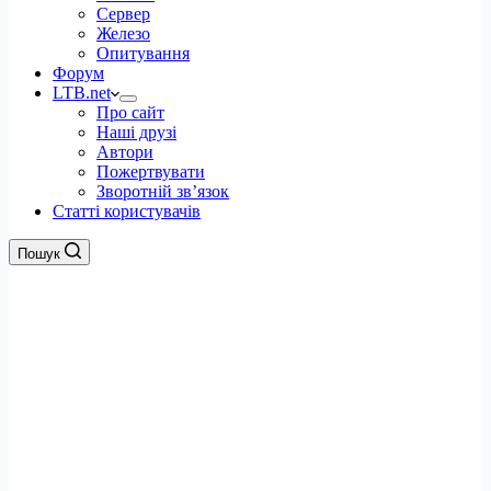
Сервер
Железо
Опитування
Форум
LTB.net
Про сайт
Наші друзі
Автори
Пожертвувати
Зворотній зв’язок
Статті користувачів
Пошук