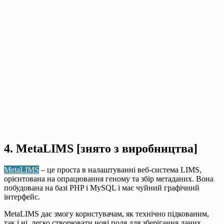
4. MetaLIMS [знято з виробництва]
MetaLIMS
– це проста в налаштуванні веб-система LIMS,
орієнтована на опрацювання геному та збір метаданих. Вона
побудована на базі PHP і MySQL і має чуйний графічний
інтерфейс.
MetaLIMS дає змогу користувачам, як технічно підкованим,
так і ні, легко створювати нові поля для зберігання даних.