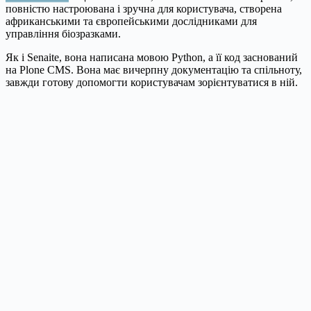
повністю настроювана і зручна для користувача, створена
африканськими та європейськими дослідниками для
управління біозразками.
Як і Senaite, вона написана мовою Python, а її код заснований
на Plone CMS. Вона має вичерпну документацію та спільноту,
завжди готову допомогти користувачам зорієнтуватися в ній.