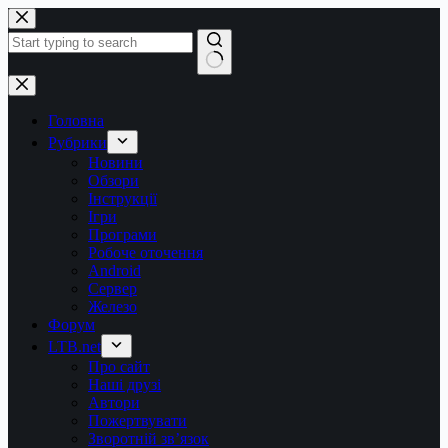
Перейти
до
вмісту
Немає
результатів
Головна
Рубрики
Новини
Обзори
Інструкції
Ігри
Програми
Робоче оточення
Android
Сервер
Железо
Форум
LTB.net
Про сайт
Наші друзі
Автори
Пожертвувати
Зворотній зв’язок