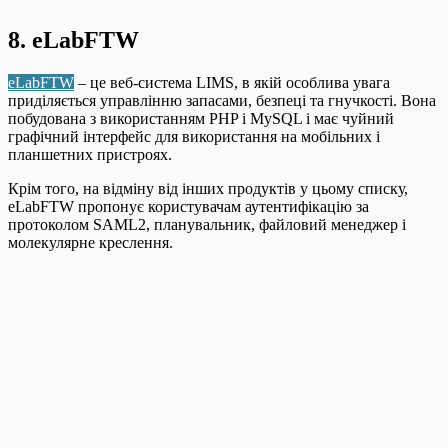
8. eLabFTW
eLabFTW
– це веб-система LIMS, в якій особлива увага
приділяється управлінню запасами, безпеці та гнучкості. Вона
побудована з використанням PHP і MySQL і має чуйний
графічний інтерфейс для використання на мобільних і
планшетних пристроях.
Крім того, на відміну від інших продуктів у цьому списку,
eLabFTW пропонує користувачам аутентифікацію за
протоколом SAML2, планувальник, файловий менеджер і
молекулярне креслення.