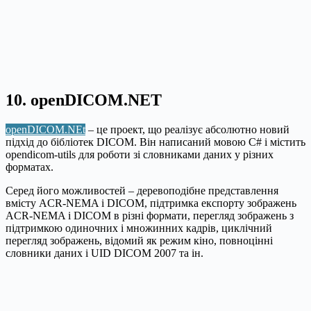
10. openDICOM.NET
openDICOM.NEt
– це проект, що реалізує абсолютно новий
підхід до бібліотек DICOM. Він написаний мовою C# і містить
opendicom-utils для роботи зі словниками даних у різних
форматах.
Серед його можливостей – деревоподібне представлення
вмісту ACR-NEMA і DICOM, підтримка експорту зображень
ACR-NEMA і DICOM в різні формати, перегляд зображень з
підтримкою одиночних і множинних кадрів, циклічний
перегляд зображень, відомий як режим кіно, повноцінні
словники даних і UID DICOM 2007 та ін.