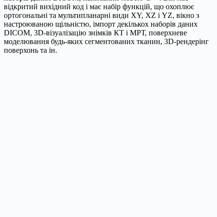
відкритий вихідний код і має набір функцій, що охоплює
ортогональні та мультипланарні види XY, XZ і YZ, вікно з
настроюваною щільністю, імпорт декількох наборів даних
DICOM, 3D-візуалізацію знімків КТ і МРТ, поверхневе
моделювання будь-яких сегментованих тканин, 3D-рендерінг
поверхонь та ін.