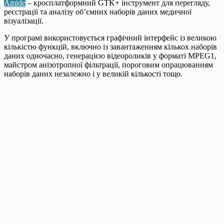
Amide
– кросплатформний GTK+ інструмент для перегляду,
реєстрації та аналізу об’ємних наборів даних медичної
візуалізації.
У програмі використовується графічний інтерфейс із великою
кількістю функцій, включно із завантаженням кількох наборів
даних одночасно, генерацією відеороликів у форматі MPEG1,
майстром анізотропної фільтрації, пороговим опрацюванням
наборів даних незалежно і у великій кількості тощо.