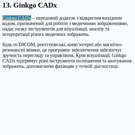
13. Ginkgo CADx
Ginkgo CADx
– передовий додаток з відкритим вихідним
кодом, призначений для роботи з медичними зображеннями,
надає низку інструментів для візуалізації, аналізу та
інтерпретації різних медичних зображень.
Будь то DICOM, рентгенівські, комп’ютерні або магнітно-
резонансні знімки, це програмне забезпечення забезпечує
зручність перегляду та управління. Крім візуалізації, Ginkgo
CADx підтримує різні інструменти поліпшення та анотування
зображень, допомагаючи фахівцям у точній діагностиці.