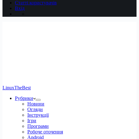
Статті користувачів
Вхід
LinuxTheBest
Рубрики
Новини
Огляди
Інструкції
Ігри
Програми
Робоче оточення
Android