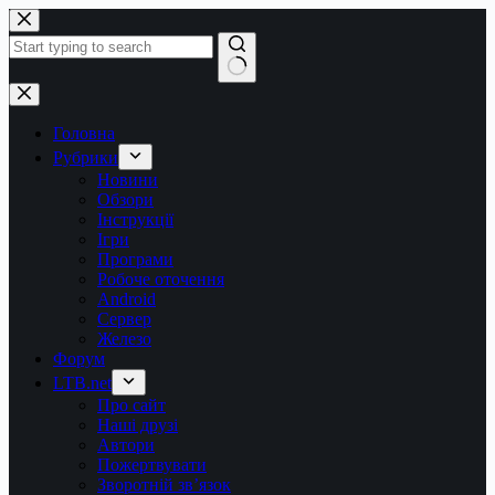
Перейти
до
вмісту
Немає
результатів
Головна
Рубрики
Новини
Обзори
Інструкції
Ігри
Програми
Робоче оточення
Android
Сервер
Железо
Форум
LTB.net
Про сайт
Наші друзі
Автори
Пожертвувати
Зворотній зв’язок