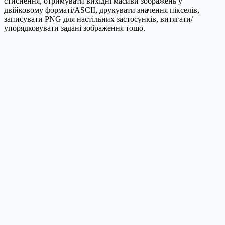
стиснення, отримувати вихідні масиви зображень у
двійковому форматі/ASCII, друкувати значення пікселів,
записувати PNG для настільних застосунків, витягати/
упорядковувати задані зображення тощо.