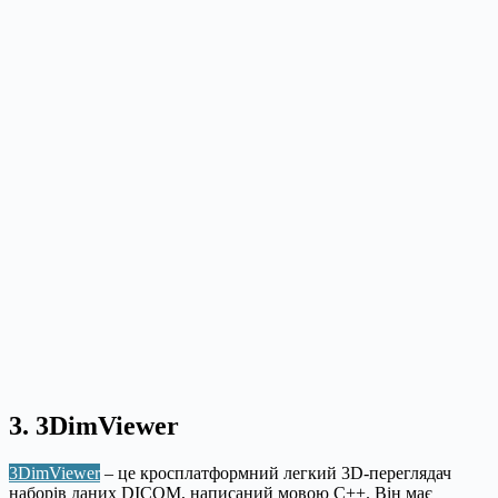
3. 3DimViewer
3DimViewer
– це кросплатформний легкий 3D-переглядач
наборів даних DICOM, написаний мовою C++. Він має