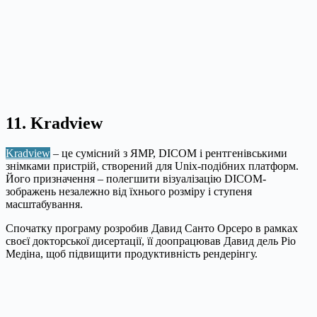
11. Kradview
Kradview
– це сумісний з ЯМР, DICOM і рентгенівськими
знімками пристрій, створений для Unix-подібних платформ.
Його призначення – полегшити візуалізацію DICOM-
зображень незалежно від їхнього розміру і ступеня
масштабування.
Спочатку програму розробив Давид Санто Орсеро в рамках
своєї докторської дисертації, її доопрацював Давид дель Ріо
Медіна, щоб підвищити продуктивність рендерінгу.