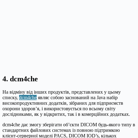
4. dcm4che
На відміну від інших продуктів, представлених у цьому
списку,
dcm4che
являє собою заснований на Java набір
високопродуктивних додатків, зібраних для підприємств
охорони здоров’я, і використовується по всьому світу
дослідниками, як у відкритих, так і в комерційних додатках.
dcm4che дає змогу зберігати об’єкти DICOM будь-якого типу в
стандартних файлових системах із повною підтримкою
клієнт-серверної моделі PACS, DICOM IOD’s, кількох