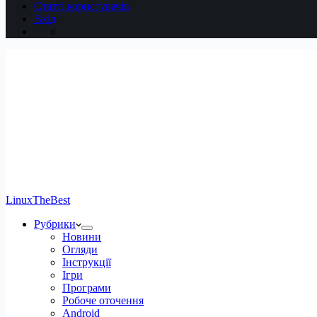
Статті користувачів
Вхід
LinuxTheBest
Рубрики
Новини
Огляди
Інструкції
Ігри
Програми
Робоче оточення
Android