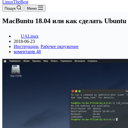
LinuxTheBest
Пошук
Меню
MacBuntu 18.04 или как сделать Ubuntu
UALinux
2018-06-23
Инструкции
,
Рабочее окружение
коментарів 48