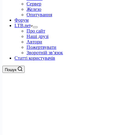
Сервер
Железо
Опитування
Форум
LTB.net
Про сайт
Наші друзі
Автори
Пожертвувати
Зворотній зв’язок
Статті користувачів
Пошук