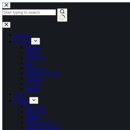
Перейти
до
вмісту
Немає
результатів
Головна
Рубрики
Новини
Обзори
Інструкції
Ігри
Програми
Робоче оточення
Android
Сервер
Железо
Форум
LTB.net
Про сайт
Наші друзі
Автори
Пожертвувати
Зворотній зв’язок