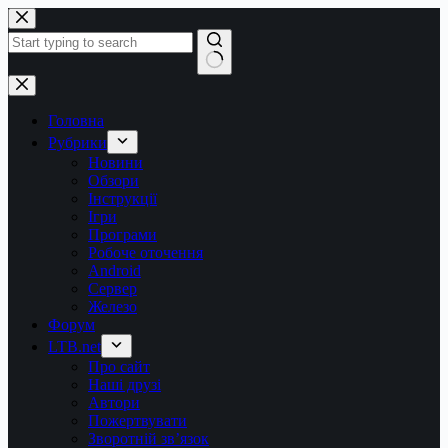
Перейти
до
вмісту
Немає
результатів
Головна
Рубрики
Новини
Обзори
Інструкції
Ігри
Програми
Робоче оточення
Android
Сервер
Железо
Форум
LTB.net
Про сайт
Наші друзі
Автори
Пожертвувати
Зворотній зв’язок