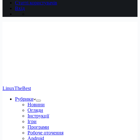
Статті користувачів
Вхід
LinuxTheBest
Рубрики
Новини
Огляди
Інструкції
Ігри
Програми
Робоче оточення
Android