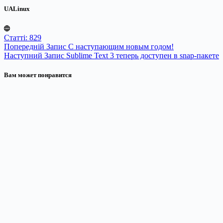
UALinux
Статті: 829
Попередній
Запис
С наступающим новым годом!
Наступний
Запис
Sublime Text 3 теперь доступен в snap-пакете
Вам может понравится