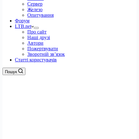
Сервер
Железо
Опитування
Форум
LTB.net
Про сайт
Наші друзі
Автори
Пожертвувати
Зворотній зв’язок
Статті користувачів
Пошук