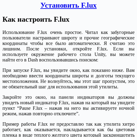
Установить F.lux
Как настроить F.lux
Использование F.lux очень простое. Читал как забугорные
пользователи настраивают широту и прочие географические
координаты чтобы все было автоматически. Я считаю это
лишним. После установки, откройте F.lux. Если вы
используете окружение рабочего стола Unity, вы можете
найти его в Dash воспользовавшись поиском:
При запуске F.lux, вы увидите окно, как показано ниже. Вам
необходимо ввести координаты широты и долготы текущего
местоположения. Не волнуйтесь, мы этот шаг пропустим, это
не обязательный шаг для использования этой утилиты.
Закройте это окно, на панели индикаторов вы должны
увидеть новый индикатор F.lux, нажав на который вы увидите
пункт “Pause F.lux – нажав на него вы активируете ночной
режим, нажав повторно отключите”.
Пример работы F.lux не предоставлю так как утилита хитро
работает, как оказывается, накладывается как бы цветовая
пленка в виде теплого желтого цвета который заскриншотить