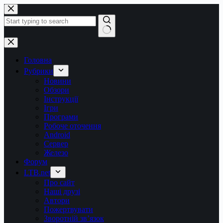
Перейти
до
вмісту
Немає
результатів
Головна
Рубрики
Новини
Обзори
Інструкції
Ігри
Програми
Робоче оточення
Android
Сервер
Железо
Форум
LTB.net
Про сайт
Наші друзі
Автори
Пожертвувати
Зворотній зв’язок