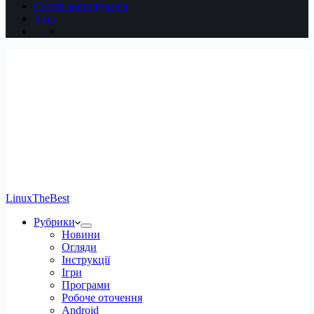
Статті користувачів
Вхід
LinuxTheBest
Рубрики
Новини
Огляди
Інструкції
Ігри
Програми
Робоче оточення
Android