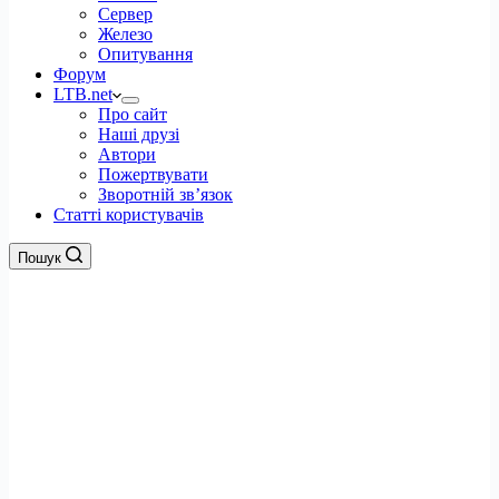
Сервер
Железо
Опитування
Форум
LTB.net
Про сайт
Наші друзі
Автори
Пожертвувати
Зворотній зв’язок
Статті користувачів
Пошук