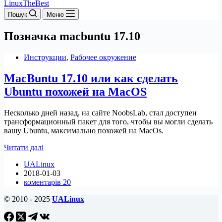
LinuxTheBest
Пошук
Меню
Позначка
macbuntu 17.10
Инструкции
,
Рабочее окружение
MacBuntu 17.10 или как сделать
Ubuntu похожей на MacOS
Несколько дней назад, на сайте NoobsLab, стал доступен
трансформационный пакет для того, чтобы вы могли сделать
вашу Ubuntu, максимально похожей на MacOs.
MacBuntu
Читати далі
17.10
UALinux
или
2018-01-03
как
коментарів 20
сделать
Ubuntu
© 2010 - 2025
UALinux
похожей
на
MacOS