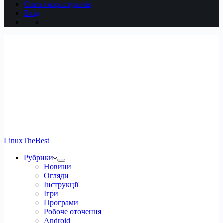
Статті користувачів
Вхід
LinuxTheBest
Рубрики
Новини
Огляди
Інструкції
Ігри
Програми
Робоче оточення
Android