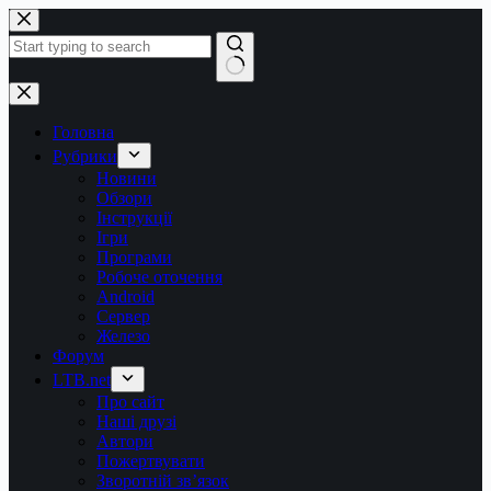
Перейти
до
вмісту
Немає
результатів
Головна
Рубрики
Новини
Обзори
Інструкції
Ігри
Програми
Робоче оточення
Android
Сервер
Железо
Форум
LTB.net
Про сайт
Наші друзі
Автори
Пожертвувати
Зворотній зв’язок