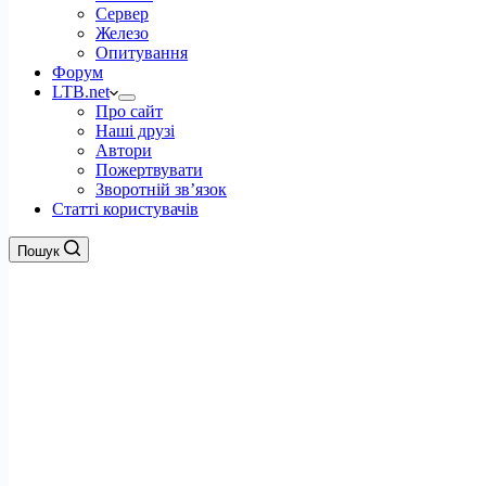
Сервер
Железо
Опитування
Форум
LTB.net
Про сайт
Наші друзі
Автори
Пожертвувати
Зворотній зв’язок
Статті користувачів
Пошук