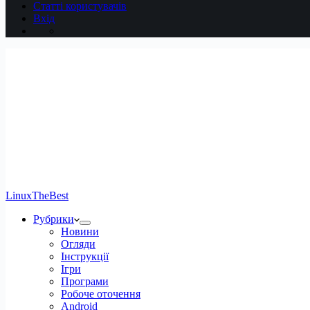
Статті користувачів
Вхід
LinuxTheBest
Рубрики
Новини
Огляди
Інструкції
Ігри
Програми
Робоче оточення
Android