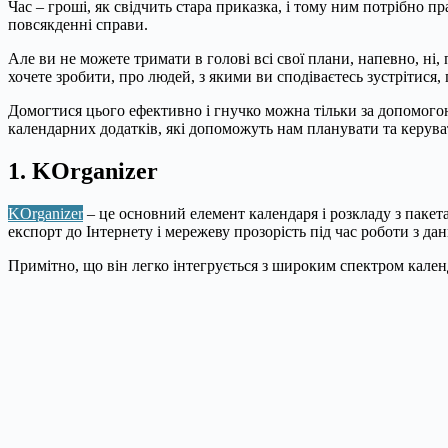
Час – гроші, як свідчить стара приказка, і тому ним потрібно п
повсякденні справи.
Але ви не можете тримати в голові всі свої плани, напевно, ні,
хочете зробити, про людей, з якими ви сподіваєтесь зустрітися, п
Домогтися цього ефективно і гнучко можна тільки за допомогою
календарних додатків, які допоможуть нам планувати та керув
1. KOrganizer
KOrganizer
– це основний елемент календаря і розкладу з пакета
експорт до Інтернету і мережеву прозорість під час роботи з да
Примітно, що він легко інтегрується з широким спектром календ