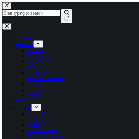
Перейти
до
вмісту
Немає
результатів
Головна
Рубрики
Новини
Обзори
Інструкції
Ігри
Програми
Робоче оточення
Android
Сервер
Железо
Форум
LTB.net
Про сайт
Наші друзі
Автори
Пожертвувати
Зворотній зв’язок