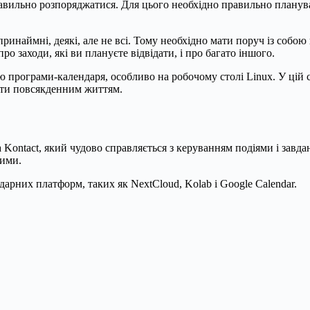
равильно розпоряджатися. Для цього необхідно правильно планувати
 принаймні, деякі, але не всі. Тому необхідно мати поруч із собо
ро заходи, які ви плануєте відвідати, і про багато іншого.
 програми-календаря, особливо на робочому столі Linux. У цій 
ати повсякденним життям.
 Kontact, який чудово справляється з керуванням подіями і завда
ними.
арних платформ, таких як NextCloud, Kolab і Google Calendar.