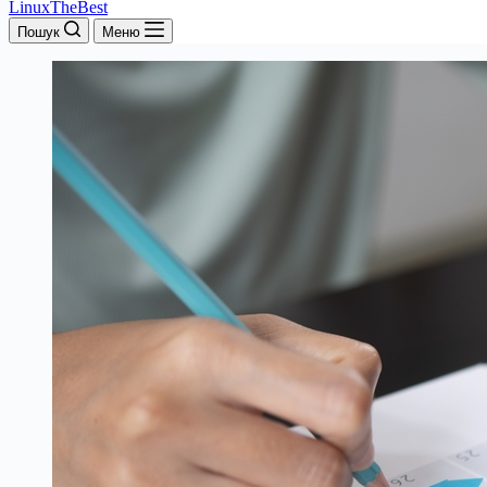
LinuxTheBest
Пошук
Меню