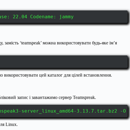
ase: 22.04 Codename: jammy
 замість ‘teamspeak’ можна використовувати будь-яке ім’я
мо використовувати цей каталог для цілей встановлення.
ліковий запис і завантажимо сервер Teamspreak.
mspeak3-server_linux_amd64-3.13.7.tar.bz2 -O 
ля Linux.