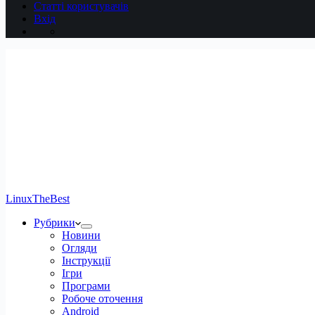
Статті користувачів
Вхід
LinuxTheBest
Рубрики
Новини
Огляди
Інструкції
Ігри
Програми
Робоче оточення
Android