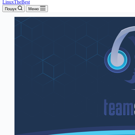
LinuxTheBest
Пошук
Меню