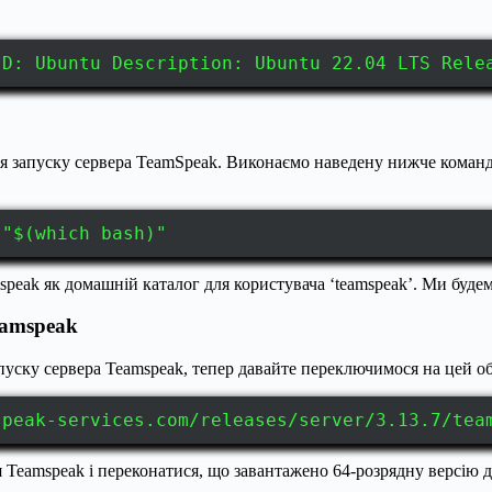
ID: Ubuntu Description: Ubuntu 22.04 LTS Rele
 запуску сервера TeamSpeak. Виконаємо наведену нижче команду,
 "$(which bash)"
speak як домашній каталог для користувача ‘teamspeak’. Ми буде
eamspeak
уску сервера Teamspeak, тепер давайте переключимося на цей об
speak-services.com/releases/server/3.13.7/tea
 Teamspeak і переконатися, що завантажено 64-розрядну версію д