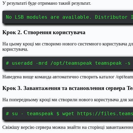
У результаті буде отримано такий результат.
No LSB modules are available. Distributor 
Крок 2. Створення користувача
На цьому кроці ми створимо нового системного користувача для
користувача.
# useradd -mrd /opt/teamspeak teamspeak -s
Наведена вище команда автоматично створить каталог /opt/team
Крок 3. Завантаження та встановлення сервера T
На попередньому кроці ми створили нового користувача для зап
# su - teamspeak $ wget https://files.team
Свіжішу версію сервера можна знайти на сторінці завантаження