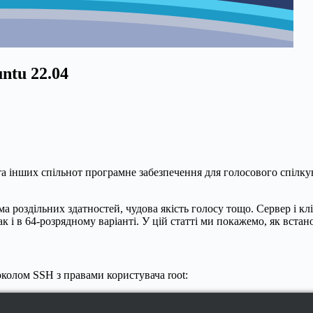
ntu 22.04
та інших спільнот програмне забезпечення для голосового спілку
ема роздільних здатностей, чудова якість голосу тощо. Сервер і к
ак і в 64-розрядному варіанті. У цій статті ми покажемо, як вста
колом SSH з правами користувача root: