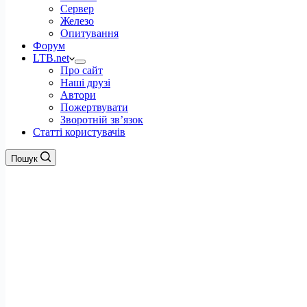
Сервер
Железо
Опитування
Форум
LTB.net
Про сайт
Наші друзі
Автори
Пожертвувати
Зворотній зв’язок
Статті користувачів
Пошук