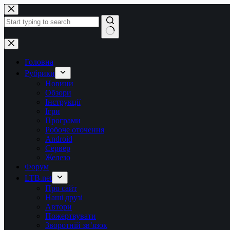
Перейти
до
вмісту
Немає
результатів
Головна
Рубрики
Новини
Обзори
Інструкції
Ігри
Програми
Робоче оточення
Android
Сервер
Железо
Форум
LTB.net
Про сайт
Наші друзі
Автори
Пожертвувати
Зворотній зв’язок