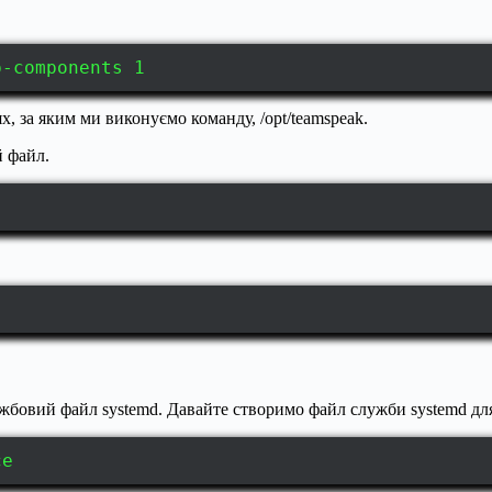
p-components 1
, за яким ми виконуємо команду, /opt/teamspeak.
й файл.
жбовий файл systemd. Давайте створимо файл служби systemd дл
ce