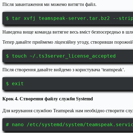
Після завантаження ми можемо витягти файл.
$ tar xvfj teamspeak-server.tar.bz2 --stri
Наведена вище команда витягне весь вміст безпосередньо в шлях
Тепер давайте приймемо ліцензійну угоду, створивши порожні
$ touch ~/.ts3server_license_accepted
Після створення давайте вийдемо з користувача ‘teamspeak’.
$ exit
Крок 4. Створення файлу служби Systemd
Для керування службою Teamspeak нам необхідно створити слу
# nano /etc/systemd/system/teamspeak.servi