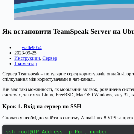
Як встановити TeamSpeak Server на Ubu
walle9054
2023-09-25
Инструкции
,
Сервер
1 коментар
Сервер Teamspeak – популярне серед користувачів онлайн-ігор 
спілкування між користувачами в чат-каналі.
Він має такі можливості, як мобільний зв’язок, розвинена сист
системах, таких як Linux, FreeBSD, MacOS і Windows, як у 32, т
Крок 1. Вхід на сервер по SSH
Спочатку необхідно увійти в систему AlmaLinux 8 VPS за прото
ssh root@IP_Address -p Port_number