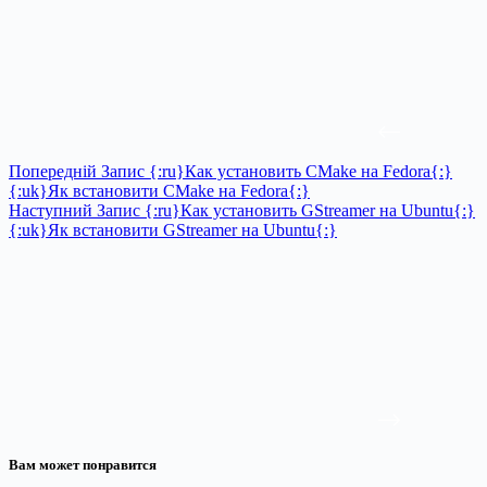
Попередній
Запис
{:ru}Как установить CMake на Fedora{:}
{:uk}Як встановити CMake на Fedora{:}
Наступний
Запис
{:ru}Как установить GStreamer на Ubuntu{:}
{:uk}Як встановити GStreamer на Ubuntu{:}
Вам может понравится