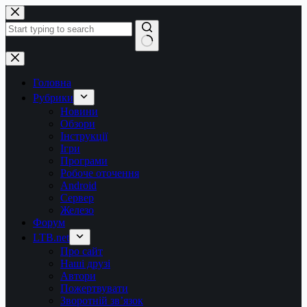
Перейти
до
вмісту
Немає
результатів
Головна
Рубрики
Новини
Обзори
Інструкції
Ігри
Програми
Робоче оточення
Android
Сервер
Железо
Форум
LTB.net
Про сайт
Наші друзі
Автори
Пожертвувати
Зворотній зв’язок