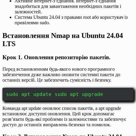
Активне інтернет-з’єднання. Інтернет-з’єднання
знадобиться для завантаження необхідних пакетів і
залежностей.
Система Ubuntu 24.04 з правами root або користувач із
привілеями sudo.
Встановлення Nmap на Ubuntu 24.04
LTS
Крок 1. Оновлення репозиторію пакетів.
Перед встановленням будь-якого нового програмного
забезпечення дуже важливо оновити системні пакети до
останніх версій. Це забезпечить сумісність і безпеку.
sudo apt update sudo apt upgrade
Команда apt update оновлює список пакетів, а apt upgrade
встановлює доступні оновлення. Цей крок допомагає
розв’язати будь-які проблеми із залежностями та забезпечує
доступ до останніх виправлень безпеки та помилок.