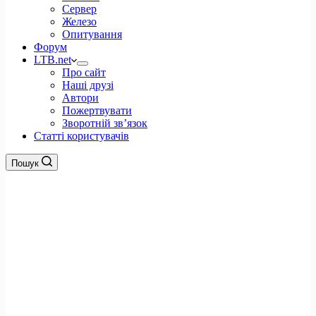
Сервер
Железо
Опитування
Форум
LTB.net
Про сайт
Наші друзі
Автори
Пожертвувати
Зворотній зв’язок
Статті користувачів
Пошук