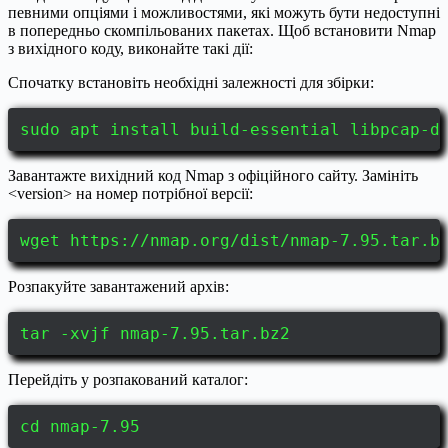
певними опціями і можливостями, які можуть бути недоступні
в попередньо скомпільованих пакетах. Щоб встановити Nmap
з вихідного коду, виконайте такі дії:
Спочатку встановіть необхідні залежності для збірки:
sudo apt install build-essential libpcap-d
Завантажте вихідний код Nmap з офіційного сайту. Замініть
<version> на номер потрібної версії:
wget https://nmap.org/dist/nmap-7.95.tar.b
Розпакуйте завантажений архів:
tar -xvjf nmap-7.95.tar.bz2
Перейдіть у розпакований каталог:
cd nmap-7.95