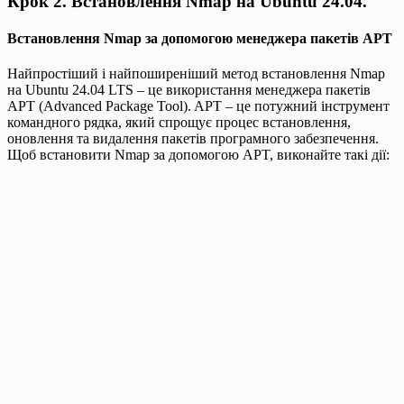
Крок 2. Встановлення Nmap на Ubuntu 24.04.
Встановлення Nmap за допомогою менеджера пакетів APT
Найпростіший і найпоширеніший метод встановлення Nmap
на Ubuntu 24.04 LTS – це використання менеджера пакетів
APT (Advanced Package Tool). APT – це потужний інструмент
командного рядка, який спрощує процес встановлення,
оновлення та видалення пакетів програмного забезпечення.
Щоб встановити Nmap за допомогою APT, виконайте такі дії: