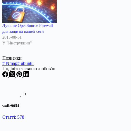
Лучшие OpenSource Firewall
для защиты вашей сети
2015-08-31
У "Инструкции"
Позначки
#
Nmap
#
ubuntu
Поділіться своєю любов'ю
walle9054
Статті: 578