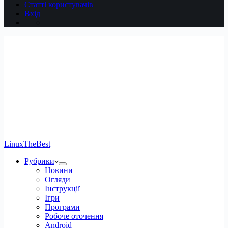
Статті користувачів
Вхід
LinuxTheBest
Рубрики
Новини
Огляди
Інструкції
Ігри
Програми
Робоче оточення
Android