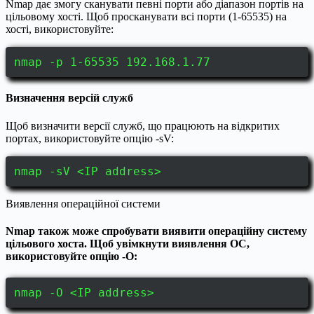
Nmap дає змогу сканувати певні порти або діапазон портів на
цільовому хості. Щоб просканувати всі порти (1-65535) на
хості, використовуйте:
nmap -p 1-65535 192.168.1.77
Визначення версій служб
Щоб визначити версії служб, що працюють на відкритих
портах, використовуйте опцію -sV:
nmap -sV <IP address>
Виявлення операційної системи
Nmap також може спробувати виявити операційну систему
цільового хоста. Щоб увімкнути виявлення ОС,
використовуйте опцію -O:
nmap -O <IP address>