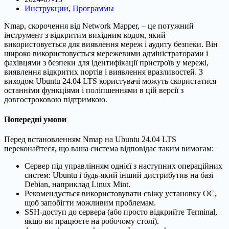
Инструкции
,
Программы
Nmap, скорочення від Network Mapper, – це потужний
інструмент з відкритим вихідним кодом, який
використовується для виявлення мереж і аудиту безпеки. Він
широко використовується мережевими адміністраторами і
фахівцями з безпеки для ідентифікації пристроїв у мережі,
виявлення відкритих портів і виявлення вразливостей. З
виходом Ubuntu 24.04 LTS користувачі можуть скористатися
останніми функціями і поліпшеннями в цій версії з
довгостроковою підтримкою.
Попередні умови
Перед встановленням Nmap на Ubuntu 24.04 LTS
переконайтеся, що ваша система відповідає таким вимогам:
Сервер під управлінням однієї з наступних операційних
систем: Ubuntu і будь-який інший дистрибутив на базі
Debian, наприклад Linux Mint.
Рекомендується використовувати свіжу установку ОС,
щоб запобігти можливим проблемам.
SSH-доступ до сервера (або просто відкрийте Terminal,
якщо ви працюєте на робочому столі).