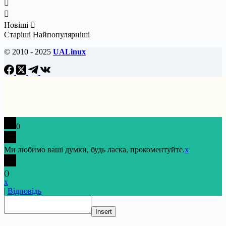
Новіші
Старіші
Найпопулярніші
© 2010 - 2025
UALinux
0
Ми любимо ваші думки, будь ласка, прокоментуйте.
x
(
)
x
|
Відповідь
Insert