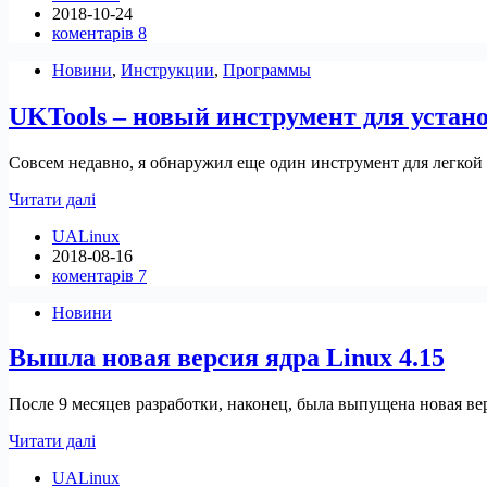
2018-10-24
4.19
коментарів 8
Новини
,
Инструкции
,
Программы
UKTools – новый инструмент для устано
Совсем недавно, я обнаружил еще один инструмент для легкой 
UKTools
Читати далі
–
UALinux
новый
2018-08-16
инструмент
коментарів 7
для
установки
Новини
и
удаления
Вышла новая версия ядра Linux 4.15
ядер
Linux
После 9 месяцев разработки, наконец, была выпущена новая верс
Вышла
Читати далі
новая
UALinux
версия