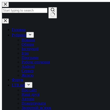
Перейти
до
вмісту
Немає
результатів
Головна
Рубрики
Новини
Обзори
Інструкції
Ігри
Програми
Робоче оточення
Android
Сервер
Железо
Форум
LTB.net
Про сайт
Наші друзі
Автори
Пожертвувати
Зворотній зв’язок