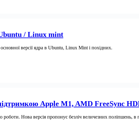
Ubuntu / Linux mint
сновної версії ядра в Ubuntu, Linux Mint і похідних.
ї підтримкою Apple M1, AMD FreeSync HD
ве до роботи. Нова версія пропонує безліч величезних поліпшень