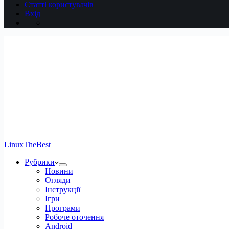
Статті користувачів
Вхід
LinuxTheBest
Рубрики
Новини
Огляди
Інструкції
Ігри
Програми
Робоче оточення
Android