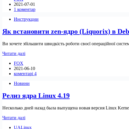
2021-07-01
5.13
1 коментар
з
початкової
Инструкции
підтримкою
Apple
Як встановити zen-ядро (Liquorix) в De
M1,
AMD
FreeSync
Ви хочете збільшити швидкість роботи своєї операційної системи
HDMI
і
Як
Читати далі
іншими
встановити
змінами
FOX
zen-
2021-06-10
ядро
коментарі 4
(Liquorix)
в
Новини
Debian/Ubuntu
Релиз ядра Linux 4.19
Несколько дней назад была выпущена новая версия Linux Kerne
Релиз
Читати далі
ядра
UALinux
Linux