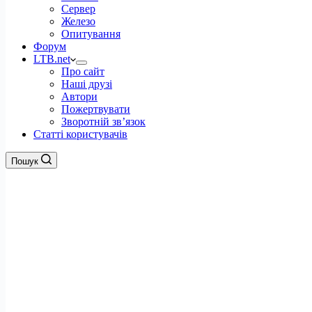
Сервер
Железо
Опитування
Форум
LTB.net
Про сайт
Наші друзі
Автори
Пожертвувати
Зворотній зв’язок
Статті користувачів
Пошук