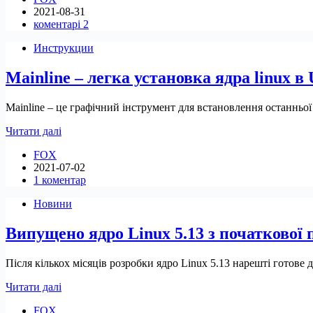
2021-08-31
випущено
коментарі 2
одразу
після
Инструкции
30-
річчя
Mainline – легка установка ядра linux в 
Linux
Mainline – це графічний інструмент для встановлення останньої о
Mainline
Читати далі
–
FOX
легка
2021-07-02
установка
1 коментар
ядра
linux
Новини
в
Ubuntu
Випущено ядро Linux 5.13 з початково
/
Linux
mint
Після кількох місяців розробки ядро ​​Linux 5.13 нарешті гото
Випущено
Читати далі
ядро
FOX
Linux