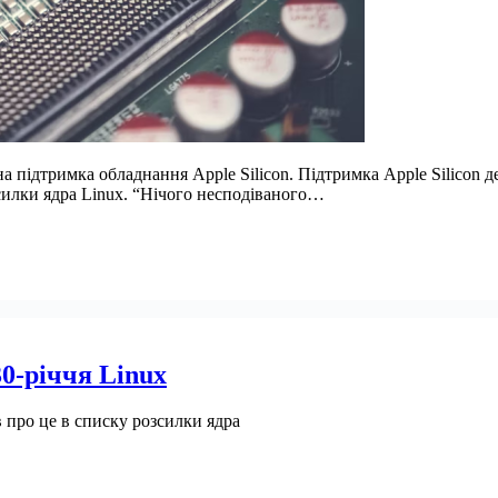
а підтримка обладнання Apple Silicon. Підтримка Apple Silicon д
силки ядра Linux. “Нічого несподіваного…
30-річчя Linux
 про це в списку розсилки ядра