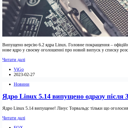
Випущено версію 6.2 ядра Linux. Головне покращення – офіційн
нове ядро у своєму оголошенні про новий випуск у списку роз
У
Читати далі
Linux
ViGo
6.2
2023-02-27
офіційно
реалізовано
Новини
підтримку
Apple
Ядро Linux 5.14 випущено одразу після 
Silicon
Ядро Linux 5.14 випущене! Лінус Торвальдс тільки що оголосив
Ядро
Читати далі
Linux
FOX
5.14