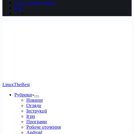
Статті користувачів
Вхід
LinuxTheBest
Рубрики
Новини
Огляди
Інструкції
Ігри
Програми
Робоче оточення
Android