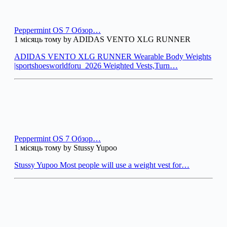
Peppermint OS 7 Обзор…
1 місяць тому by ADIDAS VENTO XLG RUNNER
ADIDAS VENTO XLG RUNNER Wearable Body Weights
|sportshoesworldforu_2026 Weighted Vests,Turn…
Peppermint OS 7 Обзор…
1 місяць тому by Stussy Yupoo
Stussy Yupoo Most people will use a weight vest for…