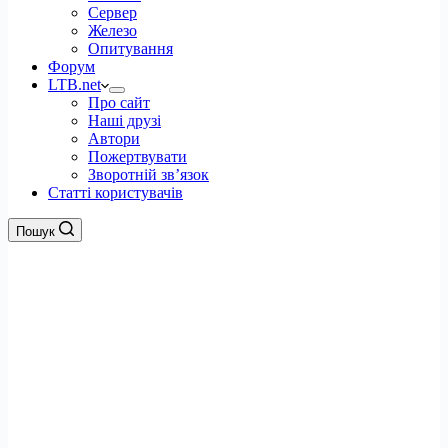
Сервер
Железо
Опитування
Форум
LTB.net
Про сайт
Наші друзі
Автори
Пожертвувати
Зворотній зв’язок
Статті користувачів
Пошук