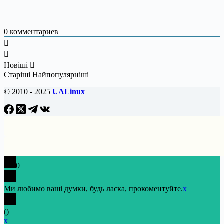
0
комментариев
Новіші
Старіші
Найпопулярніші
© 2010 - 2025
UALinux
0
Ми любимо ваші думки, будь ласка, прокоментуйте.
x
(
)
x