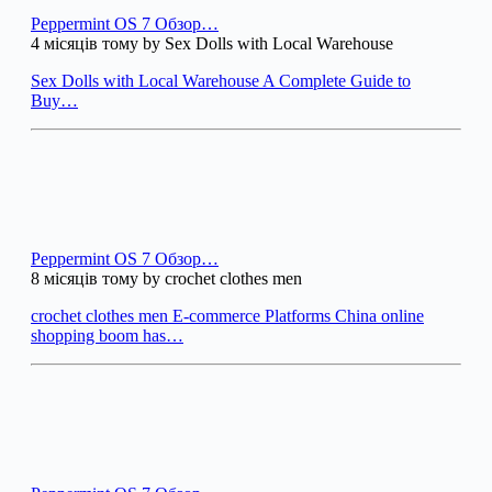
Peppermint OS 7 Обзор…
4 місяців тому by Sex Dolls with Local Warehouse
Sex Dolls with Local Warehouse A Complete Guide to
Buy…
Peppermint OS 7 Обзор…
8 місяців тому by crochet clothes men
crochet clothes men E-commerce Platforms China online
shopping boom has…