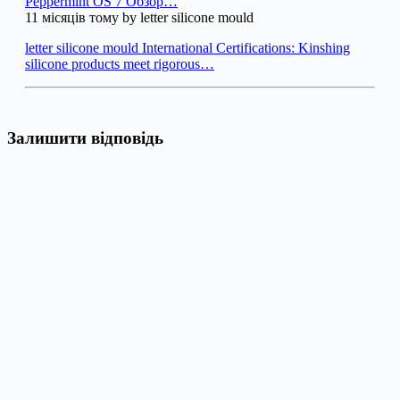
Peppermint OS 7 Обзор…
11 місяців тому by letter silicone mould
letter silicone mould International Certifications: Kinshing
silicone products meet rigorous…
Залишити відповідь