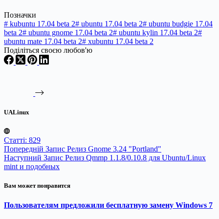
Позначки
#
kubuntu 17.04 beta 2
#
ubuntu 17.04 beta 2
#
ubuntu budgie 17.04
beta 2
#
ubuntu gnome 17.04 beta 2
#
ubuntu kylin 17.04 beta 2
#
ubuntu mate 17.04 beta 2
#
xubuntu 17.04 beta 2
Поділіться своєю любов'ю
UALinux
Статті: 829
Попередній
Запис
Релиз Gnome 3.24 "Portland"
Наступний
Запис
Релиз Qmmp 1.1.8/0.10.8 для Ubuntu/Linux
mint и подобных
Вам может понравится
Пользователям предложили бесплатную замену Windows 7