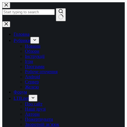
Перейти
до
вмісту
Немає
результатів
Головна
Рубрики
Новини
Обзори
Інструкції
Ігри
Програми
Робоче оточення
Android
Сервер
Железо
Форум
LTB.net
Про сайт
Наші друзі
Автори
Пожертвувати
Зворотній зв’язок